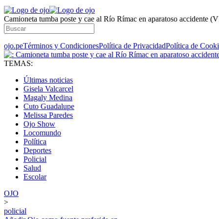
Camioneta tumba poste y cae al Río Rímac en aparatoso accidente 
ojo.pe
Términos y Condiciones
Política de Privacidad
Política de Cook
TEMAS:
Últimas noticias
Gisela Valcarcel
Magaly Medina
Cuto Guadalupe
Melissa Paredes
Ojo Show
Locomundo
Política
Deportes
Policial
Salud
Escolar
OJO
>
policial