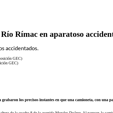
l Río Rímac en aparatoso accide
os accidentados.
sición GEC)
grabaron los precisos instantes en que una camioneta, con una par
 altura de la cuadra 8 de la avenida Morales Duárez. Al parecer, la ca