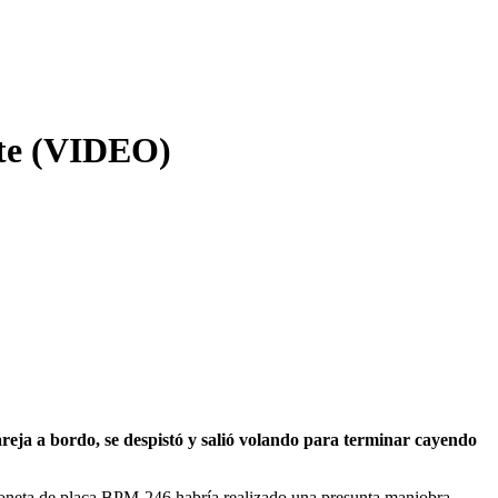
nte (VIDEO)
eja a bordo, se despistó y salió volando para terminar cayendo
mioneta de placa BPM-246 habría realizado una presunta maniobra