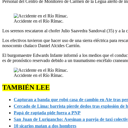
Personal del Centro de Monitoreo de Carmen de la Legua alertó de inm
90%
Accidente en el Río Rímac.
Los serenos rescataron al chofer Julio Saavedra Sandoval (35) y a la c
Los efectivos tuvieron que hacer uso de una sierra eléctrica para resc
nosocomio chalaco Daniel Alcides Carrión.
El burgomaestre Edwards Infante informó a los medios que el conduct
es de pronóstico reservado debido a un traumatismo encéfalo cranean
Accidente en el Río Rímac.
TAMBIÉN LEE
Capturan a banda que robó casa de cambio en Ate tras pers
Cercado de Lima: barrista pierde dedos tras explosión d
Papá de raptada pide fuera a PNP
San Juan de Lurigancho: Asesinan a pareja de taxi colectiv
10 sicarios matan a dos hombres