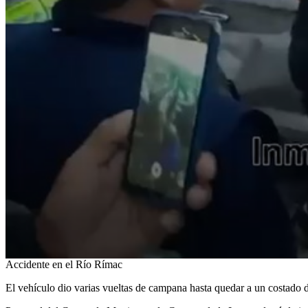
0
Accidente en el Río Rímac
seconds
of
El vehículo dio varias vueltas de campana hasta quedar a un costado de
54
seconds
Volume