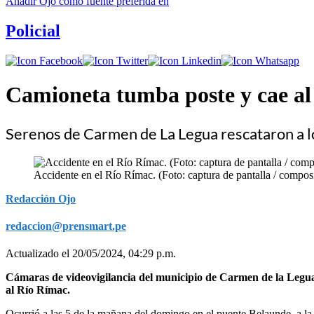
Añadir
Ojo
como fuente preferida en
Policial
Camioneta tumba poste y cae a
Serenos de Carmen de La Legua rescataron a l
Accidente en el Río Rímac. (Foto: captura de pantalla / compo
Redacción Ojo
redaccion@prensmart.pe
Actualizado el 20/05/2024, 04:29 p.m.
Cámaras de videovigilancia del municipio de Carmen de la Legua 
al Río Rímac.
Ocurrió a las 5 de la mañana del domingo en el puente Belaunde, a la