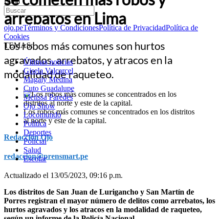
Lima
arrebatos en Lima
ojo.pe
Términos y Condiciones
Política de Privacidad
Política de
Cookies
Los robos más comunes son hurtos
TEMAS:
agravados, arrebatos, y atracos en la
Últimas noticias
Gisela Valcarcel
modalidad de raqueteo.
Magaly Medina
Cuto Guadalupe
Melissa Paredes
Ojo Show
Los robos más comunes se concentrados en los distritos
Locomundo
al norte y este de la capital.
Política
Deportes
Redacción Ojo
Policial
Salud
redaccion@prensmart.pe
Escolar
Actualizado el 13/05/2023, 09:16 p.m.
Los distritos de San Juan de Lurigancho y San Martín de
Porres registran el mayor número de delitos como arrebatos, los
hurtos agravados y los atracos en la modalidad de raqueteo,
según un informe de la Policía Nacional.