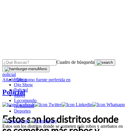
Cuadro de búsqueda
OJO
>
Menú
policial
Videos
Añadir
Ojo
como fuente preferida en
Ojo Show
Policial
Policial
Mujer
Locomundo
Actualidad
Deportes
Estos son los distritos donde
Estos son los distritos donde se cometen más robos y arrebatos en
se cometen más robos y