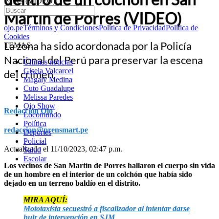
Porres (VIDEO)
Martín de Porres (VIDEO)
ojo.pe
Términos y Condiciones
Política de Privacidad
Política de
Cookies
La zona ha sido acordonada por la Policía
TEMAS:
Nacional del Perú para preservar la escena
Últimas noticias
Gisela Valcarcel
del crimen.
Magaly Medina
Cuto Guadalupe
Melissa Paredes
Ojo Show
Redacción Ojo
Locomundo
Política
redaccion@prensmart.pe
Deportes
Policial
Actualizado el 11/10/2023, 02:47 p.m.
Salud
Escolar
Los vecinos de San Martín de Porres hallaron el cuerpo sin vida
de un hombre en el interior de un colchón que había sido
dejado en un terreno baldío en el distrito.
MIRA AQUÍ:
Mototaxista secuestró a fiscalizador al intentar darse
huir de intervención en SJM