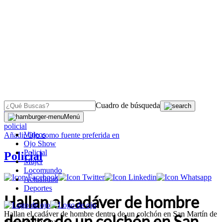
Cuadro de búsqueda
OJO
>
Menú
policial
Videos
Añadir
Ojo
como fuente preferida en
Ojo Show
Policial
Policial
Mujer
Locomundo
Actualidad
Deportes
Hallan el cadáver de hombre
Hallan el cadáver de hombre dentro de un colchón en San Martín de
dentro de un colchón en San