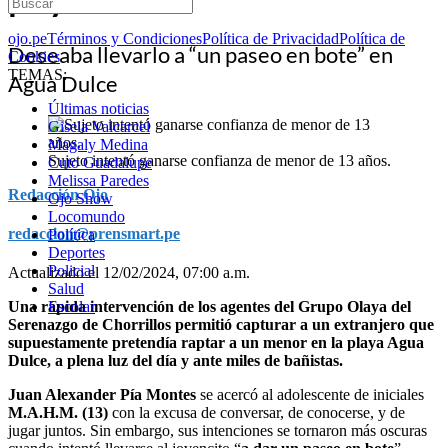
ojo.pe
Términos y Condiciones
Política de Privacidad
Política de
Deseaba llevarlo a “un paseo en bote” en
Cookies
TEMAS:
Agua Dulce
Últimas noticias
Gisela Valcarcel
Magaly Medina
Sujeto intentó ganarse confianza de menor de 13 años.
Cuto Guadalupe
Melissa Paredes
Redacción Ojo
Ojo Show
Locomundo
redaccion@prensmart.pe
Política
Deportes
Policial
Actualizado el 12/02/2024, 07:00 a.m.
Salud
Una rápida intervención de los agentes del Grupo Olaya del
Escolar
Serenazgo de Chorrillos permitió capturar a un extranjero que
supuestamente pretendía raptar a un menor en la playa Agua
Dulce, a plena luz del día y ante miles de bañistas.
Juan Alexander Pía Montes
se acercó al adolescente de iniciales
M.A.H.M. (13)
con la excusa de conversar, de conocerse, y de
jugar juntos. Sin embargo, sus intenciones se tornaron más oscuras