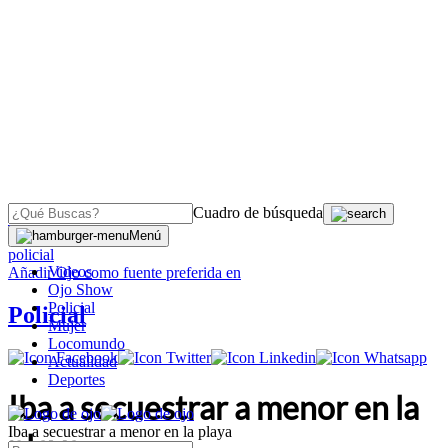
Cuadro de búsqueda
OJO
>
Menú
policial
Videos
Añadir
Ojo
como fuente preferida en
Ojo Show
Policial
Policial
Mujer
Locomundo
Actualidad
Deportes
Iba a secuestrar a menor en la
Iba a secuestrar a menor en la playa
playa