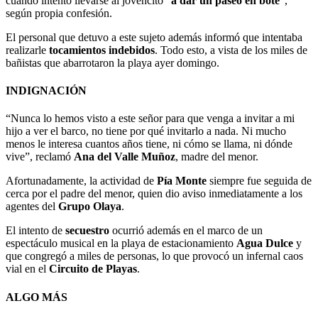
cuando intentó llevarse al jovencito “
a dar un paseo en bote
”,
según propia confesión.
El personal que detuvo a este sujeto además informó que intentaba
realizarle
tocamientos indebidos
. Todo esto, a vista de los miles de
bañistas que abarrotaron la playa ayer domingo.
INDIGNACIÓN
“Nunca lo hemos visto a este señor para que venga a invitar a mi
hijo a ver el barco, no tiene por qué invitarlo a nada. Ni mucho
menos le interesa cuantos años tiene, ni cómo se llama, ni dónde
vive”, reclamó
Ana del Valle Muñoz
, madre del menor.
Afortunadamente, la actividad de
Pía Monte
siempre fue seguida de
cerca por el padre del menor, quien dio aviso inmediatamente a los
agentes del
Grupo Olaya
.
El intento de
secuestro
ocurrió además en el marco de un
espectáculo musical en la playa de estacionamiento
Agua Dulce
y
que congregó a miles de personas, lo que provocó un infernal caos
vial en el
Circuito de Playas
.
ALGO MÁS