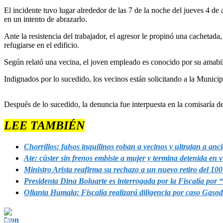
El incidente tuvo lugar alrededor de las 7 de la noche del jueves 4 d
en un intento de abrazarlo.
Ante la resistencia del trabajador, el agresor le propinó una cachetad
refugiarse en el edificio.
Según relató una vecina, el joven empleado es conocido por su amabili
Indignados por lo sucedido, los vecinos están solicitando a la Municipa
Después de lo sucedido, la denuncia fue interpuesta en la comisaría de 
LEE TAMBIÉN
Chorrillos: falsos inquilinos roban a vecinos y ultrajan a anc
Ate: cúster sin frenos embiste a mujer y termina detenida en v
Ministro Arista reafirma su rechazo a un nuevo retiro del 10
Presidenta Dina Boluarte es interrogada por la Fiscalía por 
Ollanta Humala: Fiscalía realizará diligencia por caso Gas