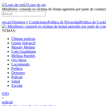
Miraflores: conserje es víctima de brutal agresión por parte de conduc
ojo.pe
Términos y Condiciones
Política de Privacidad
Política de Cook
TEMAS:
Últimas noticias
Gisela Valcarcel
Magaly Medina
Cuto Guadalupe
Melissa Paredes
Ojo Show
Locomundo
Política
Deportes
Policial
Salud
Escolar
OJO
>
policial