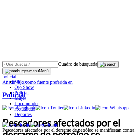
Cuadro de búsqueda
OJO
>
Menú
policial
Videos
Añadir
Ojo
como fuente preferida en
Ojo Show
Policial
Policial
Mujer
Locomundo
Actualidad
Deportes
Pescadores afectados por el
Pescadores afectados por el derrame de petróleo se manifiestan contra
derrame de petróleo se