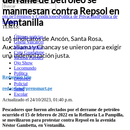
Repsol en Ventanilla
manifiestan contra Repsol en
ojo.pe
Términos y Condiciones
Política de Privacidad
Política de
Ventanilla
Cookies
TEMAS:
Últimas noticias
Los sindicatos de Ancón, Santa Rosa,
Gisela Valcarcel
Aucallama y Chancay se unieron para exigir
Magaly Medina
Cuto Guadalupe
una indemnización justa.
Melissa Paredes
Ojo Show
Locomundo
Política
Redacción Ojo
Deportes
Policial
redaccion@prensmart.pe
Salud
Escolar
Actualizado el 24/10/2023, 01:40 p.m.
Pescadores que fueron afectados por el derrame de petróleo
ocurrido el 15 de febrero de 2022 en la Refinería La Pampilla,
se movilizaron para protestar contra Repsol en la avenida
Néstor Gambetta, en Ventanilla.