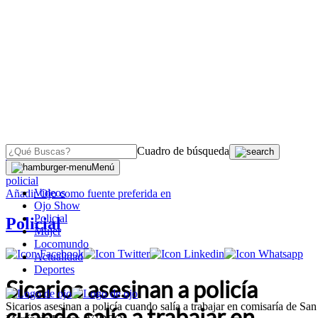
Cuadro de búsqueda
OJO
>
Menú
policial
Videos
Añadir
Ojo
como fuente preferida en
Ojo Show
Policial
Policial
Mujer
Locomundo
Actualidad
Deportes
Sicarios asesinan a policía
Sicarios asesinan a policía cuando salía a trabajar en comisaría de San
cuando salía a trabajar en