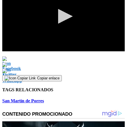
0
seconds
of
0
seconds
Copiar enlace
TAGS RELACIONADOS
San Martín de Porres