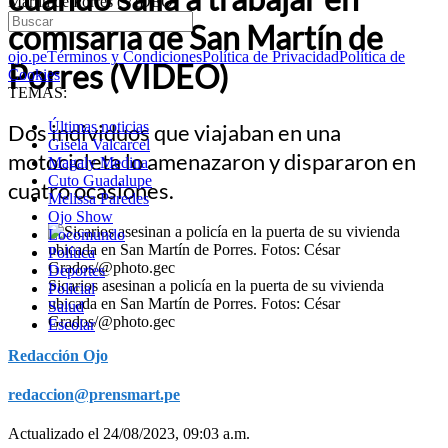
Martín de Porres (VIDEO)
comisaría de San Martín de
ojo.pe
Términos y Condiciones
Política de Privacidad
Política de
Porres (VIDEO)
Cookies
TEMAS:
Últimas noticias
Dos individuos que viajaban en una
Gisela Valcarcel
motocicleta lo amenazaron y dispararon en
Magaly Medina
Cuto Guadalupe
cuatro ocasiones.
Melissa Paredes
Ojo Show
Locomundo
Política
Deportes
Sicarios asesinan a policía en la puerta de su vivienda
Policial
ubicada en San Martín de Porres. Fotos: César
Salud
Grados/@photo.gec
Escolar
Redacción Ojo
redaccion@prensmart.pe
Actualizado el 24/08/2023, 09:03 a.m.