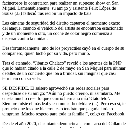
facinerosos lo contrataron para realizar un supuesto show en San
Miguel. Lamentablemente, su amigo y asistente Felix López de
Souza (33) falleció tras recibir un impacto de bala.
Las cámaras de seguridad del distrito captaron el momento exacto
del ataque, cuando el vehículo del artista se encontraba estacionado
y de un momento a otro, un coche de color negro comienza a
disparar contra la unidad.
Desafortunadamente, uno de los proyectiles cayó en el cuerpo de su
compañero, quien luchó por su vida, pero murió.
Tras el atentado, “Jibarito Chalaco” reveló a los agentes de la PNP
que lo habían citado a la calle 2 de mayo en San Miguel para ultimar
detalles de un concierto que iba a brindar, sin imaginar que casi
terminan con su vida.
SE DESPIDE. El salsero aprovechó sus redes sociales para
despedirse de su amigo: “Aún no puedo creerlo, ni asimilarlo. Me
cuesta mucho creer lo que ocurrió hermano mío ‘Gato felo’.
Siempre fuiste el más leal y eso nunca lo olvidaré (...). Pero eso sí, te
prometo que los que hicieron esto tendrán que pagarla tarde o
temprano ¡Mucho respeto para toda tu familia!”, colgó en Facebook.
Desde el año 2020, el cantante denunció a la comisaría del Callao de