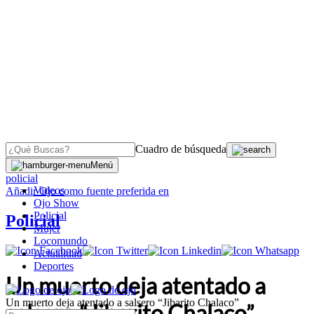
Cuadro de búsqueda
OJO
>
Menú
policial
Videos
Añadir
Ojo
como fuente preferida en
Ojo Show
Policial
Policial
Mujer
Locomundo
Actualidad
Deportes
Un muerto deja atentado a
Un muerto deja atentado a salsero “Jibarito Chalaco”
salsero “Jibarito Chalaco”