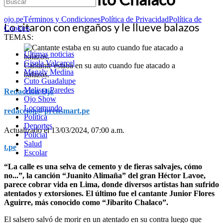
ojo.pe
Términos y Condiciones
Política de Privacidad
Política de
Lo citaron con engaños y le llueve balazos
Cookies
TEMAS:
Últimas noticias
Gisela Valcarcel
Cantante estaba en su auto cuando fue atacado a
Magaly Medina
balazos.
Cuto Guadalupe
Melissa Paredes
Redacción Ojo
Ojo Show
Locomundo
redaccion@prensmart.pe
Política
Deportes
Actualizado el 13/03/2024, 07:00 a.m.
Policial
Salud
t.pe
Escolar
“La calle es una selva de cemento y de fieras salvajes, cómo
no...”, la canción “Juanito Alimaña” del gran Héctor Lavoe,
parece cobrar vida en Lima, donde diversos artistas han sufrido
atentados y extorsiones. El último fue el cantante Junior Flores
Aguirre, más conocido como “Jibarito Chalaco”.
El salsero salvó de morir en un atentado en su contra luego que