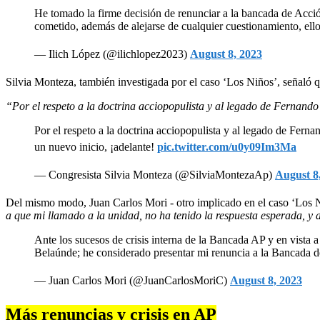
He tomado la firme decisión de renunciar a la bancada de Acci
cometido, además de alejarse de cualquier cuestionamiento, ell
— Ilich López (@ilichlopez2023)
August 8, 2023
Silvia Monteza, también investigada por el caso ‘Los Niños’, señaló 
“Por el respeto a la doctrina acciopopulista y al legado de Fernando 
Por el respeto a la doctrina acciopopulista y al legado de F
un nuevo inicio, ¡adelante!
pic.twitter.com/u0y09Im3Ma
— Congresista Silvia Monteza (@SilviaMontezaAp)
August 8
Del mismo modo, Juan Carlos Mori - otro implicado en el caso ‘Los Niñ
a que mi llamado a la unidad, no ha tenido la respuesta esperada, y
Ante los sucesos de crisis interna de la Bancada AP y en vista 
Belaúnde; he considerado presentar mi renuncia a la Bancada 
— Juan Carlos Mori (@JuanCarlosMoriC)
August 8, 2023
Más renuncias y crisis en AP