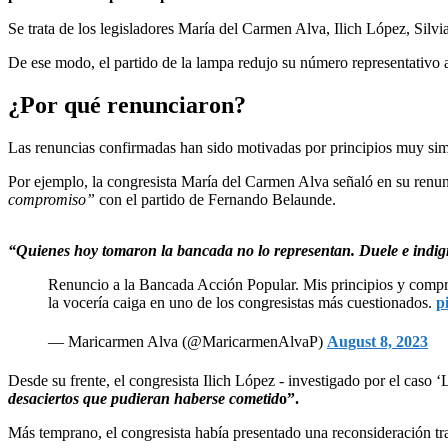
Se trata de los legisladores María del Carmen Alva, Ilich López, Sil
De ese modo, el partido de la lampa redujo su número representativo a 
¿Por qué renunciaron?
Las renuncias confirmadas han sido motivadas por principios muy sim
Por ejemplo, la congresista María del Carmen Alva señaló en su renu
compromiso”
con el partido de Fernando Belaunde.
“Quienes hoy tomaron la bancada no lo representan. Duele e indign
Renuncio a la Bancada Acción Popular. Mis principios y compr
la vocería caiga en uno de los congresistas más cuestionados.
p
— Maricarmen Alva (@MaricarmenAlvaP)
August 8, 2023
Desde su frente, el congresista Ilich López - investigado por el caso
desaciertos que pudieran haberse cometid
o”.
Más temprano, el congresista había presentado una reconsideración t