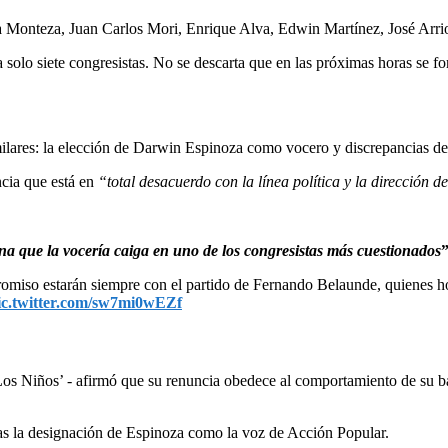
via Monteza, Juan Carlos Mori, Enrique Alva, Edwin Martínez, José Arri
solo siete congresistas. No se descarta que en las próximas horas se fo
ilares: la elección de Darwin Espinoza como vocero y discrepancias de
ncia que está en
“total desacuerdo con la línea política y la dirección 
a que la vocería caiga en uno de los congresistas más cuestionados
omiso estarán siempre con el partido de Fernando Belaunde, quienes ho
ic.twitter.com/sw7mi0wEZf
 ‘Los Niños’ - afirmó que su renuncia obedece al comportamiento de su 
ras la designación de Espinoza como la voz de Acción Popular.