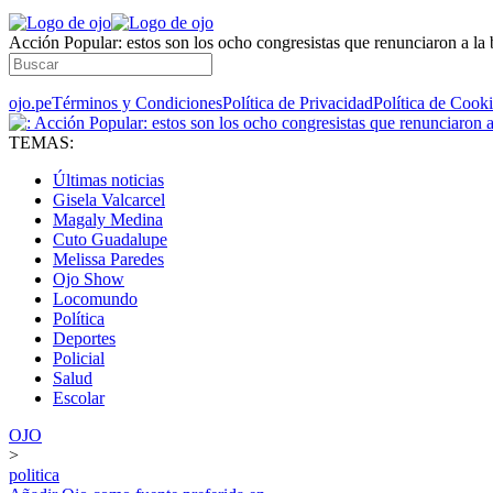
Acción Popular: estos son los ocho congresistas que renunciaron a la
ojo.pe
Términos y Condiciones
Política de Privacidad
Política de Cook
TEMAS:
Últimas noticias
Gisela Valcarcel
Magaly Medina
Cuto Guadalupe
Melissa Paredes
Ojo Show
Locomundo
Política
Deportes
Policial
Salud
Escolar
OJO
>
politica