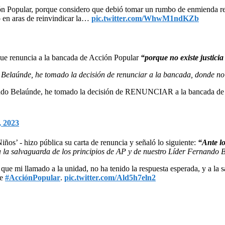
ón Popular, porque considero que debió tomar un rumbo de enmienda res
o en aras de reinvindicar la…
pic.twitter.com/WhwM1ndKZb
que renuncia a la bancada de Acción Popular
“porque no existe justicia 
Belaúnde, he tomado la decisión de renunciar a la bancada, donde no exi
ernando Belaúnde, he tomado la decisión de RENUNCIAR a la bancada d
, 2023
os’ - hizo pública su carta de renuncia y señaló lo siguiente:
“Ante lo
 a la salvaguarda de los principios de AP y de nuestro Líder Fernando
a que mi llamado a la unidad, no ha tenido la respuesta esperada, y a la
de
#AcciónPopular
.
pic.twitter.com/Ald5h7eln2