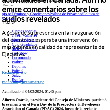
comentarios sobre los audios revelados
emite comentarios sobre los
ojo.pe
Términos y Condiciones
Política de Privacidad
Política de
audios revelados
Cookies
TEMAS:
Últimas noticias
A pesar de su presencia en la inauguración
Gisela Valcarcel
del evento, se esperaba una intervención
Magaly Medina
Cuto Guadalupe
más extensa en calidad de representante del
Melissa Paredes
Ejecutivo.
Ojo Show
Locomundo
Política
Deportes
Policial
Redacción Ojo
Salud
Escolar
redaccion@prensmart.pe
Actualizado el 04/03/2024, 01:46 p.m.
Alberto Otárola, presidente del Consejo de Ministros, participó
brevemente en el Perú Day de la Prospectors & Developers
Association of Canada (PDAC) 2024, luego de la reciente