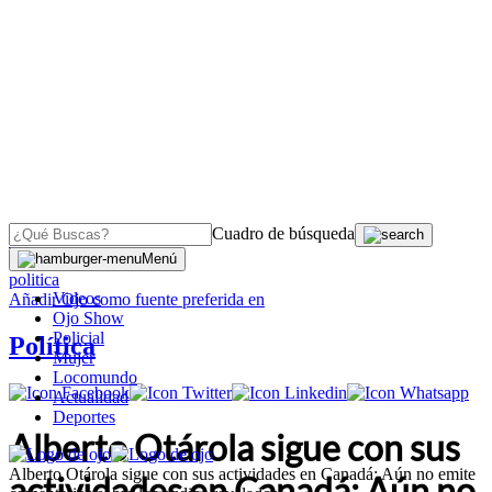
Cuadro de búsqueda
OJO
>
Menú
politica
Videos
Añadir
Ojo
como fuente preferida en
Ojo Show
Policial
Política
Mujer
Locomundo
Actualidad
Deportes
Alberto Otárola sigue con sus
Alberto Otárola sigue con sus actividades en Canadá: Aún no emite
actividades en Canadá: Aún no