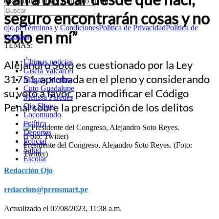
encontrarán cosas y no solo en mí”
seguro encontrarán cosas y no
ojo.pe
Términos y Condiciones
Política de Privacidad
Política de
solo en mí”
Cookies
TEMAS:
Últimas noticias
Alejandro Soto es cuestionado por la Ley
Gisela Valcarcel
31751, aprobada en el pleno y considerando
Magaly Medina
Cuto Guadalupe
su voto a favor, para modificar el Código
Melissa Paredes
Penal sobre la prescripción de los delitos
Ojo Show
Locomundo
Política
Deportes
Policial
Presidente del Congreso, Alejandro Soto Reyes. (Foto:
Salud
Twitter)
Escolar
Redacción Ojo
redaccion@prensmart.pe
Actualizado el 07/08/2023, 11:38 a.m.