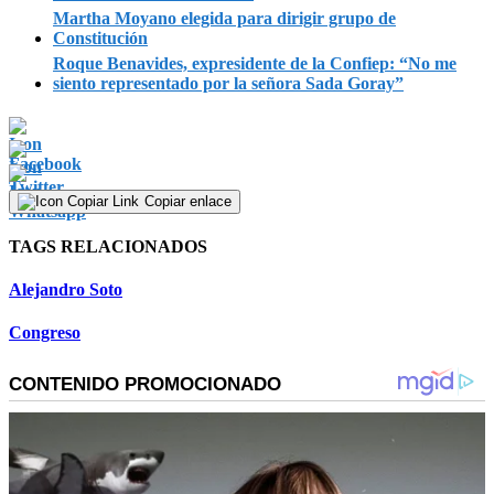
Martha Moyano elegida para dirigir grupo de
Constitución
Roque Benavides, expresidente de la Confiep: “No me
siento representado por la señora Sada Goray”
Copiar enlace
TAGS RELACIONADOS
Alejandro Soto
Congreso