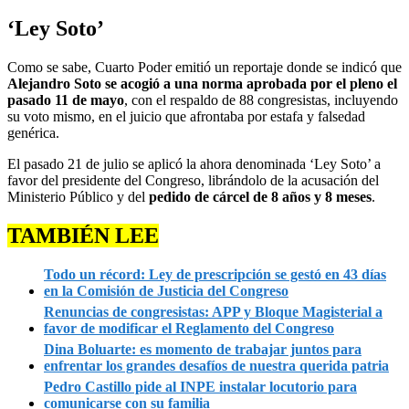
‘Ley Soto’
Como se sabe, Cuarto Poder emitió un reportaje donde se indicó que
Alejandro Soto se acogió a una norma aprobada por el pleno el
pasado 11 de mayo
, con el respaldo de 88 congresistas, incluyendo
su voto mismo, en el juicio que afrontaba por estafa y falsedad
genérica.
El pasado 21 de julio se aplicó la ahora denominada ‘Ley Soto’ a
favor del presidente del Congreso, librándolo de la acusación del
Ministerio Público y del
pedido de cárcel de 8 años y 8 meses
.
TAMBIÉN LEE
Todo un récord: Ley de prescripción se gestó en 43 días
en la Comisión de Justicia del Congreso
Renuncias de congresistas: APP y Bloque Magisterial a
favor de modificar el Reglamento del Congreso
Dina Boluarte: es momento de trabajar juntos para
enfrentar los grandes desafíos de nuestra querida patria
Pedro Castillo pide al INPE instalar locutorio para
comunicarse con su familia