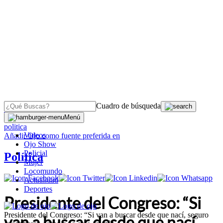
Cuadro de búsqueda
OJO
>
Menú
politica
Videos
Añadir
Ojo
como fuente preferida en
Ojo Show
Policial
Política
Mujer
Locomundo
Actualidad
Deportes
Presidente del Congreso: “Si
Presidente del Congreso: “Si van a buscar desde que nací, seguro
van a buscar desde que nací,