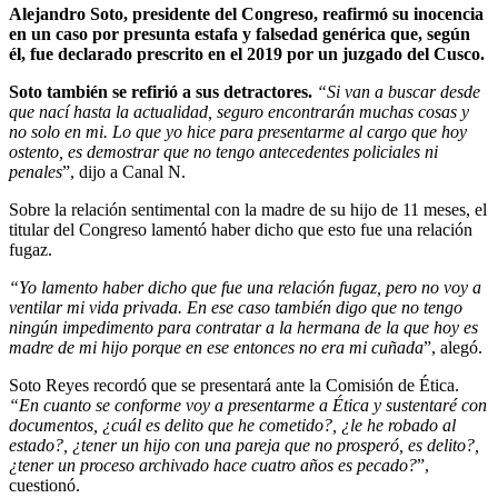
Alejandro Soto, presidente del Congreso, reafirmó su inocencia
en un caso por presunta estafa y falsedad genérica que, según
él, fue declarado prescrito en el 2019 por un juzgado del Cusco.
Soto también se refirió a sus detractores.
“Si van a buscar desde
que nací hasta la actualidad, seguro encontrarán muchas cosas y
no solo en mi. Lo que yo hice para presentarme al cargo que hoy
ostento, es demostrar que no tengo antecedentes policiales ni
penales
”, dijo a Canal N.
Sobre la relación sentimental con la madre de su hijo de 11 meses, el
titular del Congreso lamentó haber dicho que esto fue una relación
fugaz.
“Yo lamento haber dicho que fue una relación fugaz, pero no voy a
ventilar mi vida privada. En ese caso también digo que no tengo
ningún impedimento para contratar a la hermana de la que hoy es
madre de mi hijo porque en ese entonces no era mi cuñada
”, alegó.
Soto Reyes recordó que se presentará ante la Comisión de Ética.
“En cuanto se conforme voy a presentarme a Ética y sustentaré con
documentos, ¿cuál es delito que he cometido?, ¿le he robado al
estado?, ¿tener un hijo con una pareja que no prosperó, es delito?,
¿tener un proceso archivado hace cuatro años es pecado?
”,
cuestionó.