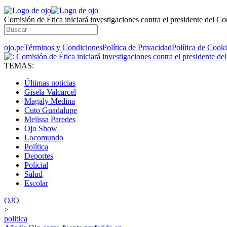
Comisión de Ética iniciará investigaciones contra el presidente del C
ojo.pe
Términos y Condiciones
Política de Privacidad
Política de Cook
TEMAS:
Últimas noticias
Gisela Valcarcel
Magaly Medina
Cuto Guadalupe
Melissa Paredes
Ojo Show
Locomundo
Política
Deportes
Policial
Salud
Escolar
OJO
>
politica