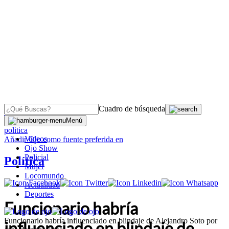
Cuadro de búsqueda
OJO
>
Menú
politica
Videos
Añadir
Ojo
como fuente preferida en
Ojo Show
Policial
Política
Mujer
Locomundo
Actualidad
Deportes
Funcionario habría
Funcionario habría influenciado en blindaje de Alejandro Soto por
influenciado en blindaje de