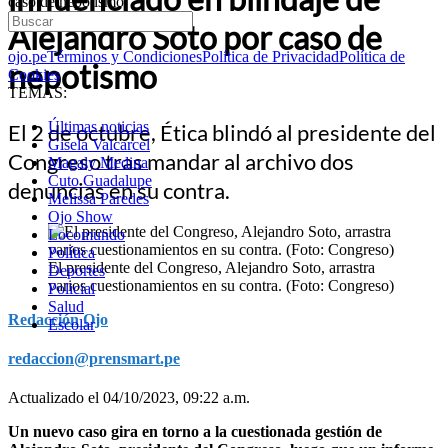
caso de nepotismo
Alejandro Soto por caso de
ojo.pe
Términos y Condiciones
Política de Privacidad
Política de
nepotismo
Cookies
TEMAS:
Últimas noticias
El 2 de octubre, Ética blindó al presidente del
Gisela Valcarcel
Congreso tras mandar al archivo dos
Magaly Medina
Cuto Guadalupe
denuncias en su contra.
Melissa Paredes
Ojo Show
Locomundo
Política
El presidente del Congreso, Alejandro Soto, arrastra
Deportes
varios cuestionamientos en su contra. (Foto: Congreso)
Policial
Salud
Redacción Ojo
Escolar
redaccion@prensmart.pe
Actualizado el 04/10/2023, 09:22 a.m.
Un nuevo caso gira en torno a la cuestionada gestión de