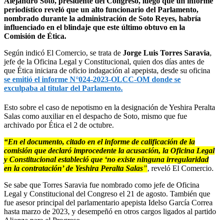
Alejandro Soto, presidente del Congreso, luego que un informe
periodístico reveló que un alto funcionario del Parlamento,
nombrado durante la administración de Soto Reyes, habría
influenciado en el blindaje que este último obtuvo en la
Comisión de Ética.
Según indicó El Comercio, se trata de
Jorge Luis Torres Saravia
,
jefe de la Oficina Legal y Constitucional, quien dos días antes de
que Ética iniciara de oficio indagación al apepista, desde su oficina
se emitió el informe N°024-2023-OLCC-OM donde se
exculpaba al titular del Parlamento.
Esto sobre el caso de nepotismo en la designación de Yeshira Peralta
Salas como auxiliar en el despacho de Soto, mismo que fue
archivado por Ética el 2 de octubre.
“En el documento, citado en el informe de calificación de la
comisión que declaró improcedente la acusación, la Oficina Legal
y Constitucional estableció que ‘no existe ninguna irregularidad
en la contratación’ de Yeshira Peralta Salas
”
, reveló El Comercio.
Se sabe que Torres Saravia fue nombrado como jefe de Oficina
Legal y Constitucional del Congreso el 21 de agosto. También que
fue asesor principal del parlamentario apepista Idelso García Correa
hasta marzo de 2023, y desempeñó en otros cargos ligados al partido