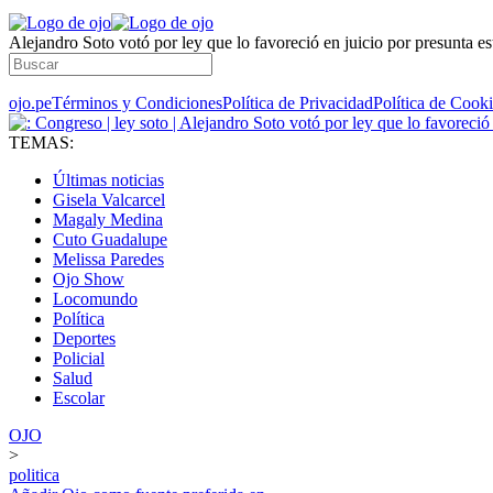
Alejandro Soto votó por ley que lo favoreció en juicio por presunta es
ojo.pe
Términos y Condiciones
Política de Privacidad
Política de Cook
TEMAS:
Últimas noticias
Gisela Valcarcel
Magaly Medina
Cuto Guadalupe
Melissa Paredes
Ojo Show
Locomundo
Política
Deportes
Policial
Salud
Escolar
OJO
>
politica