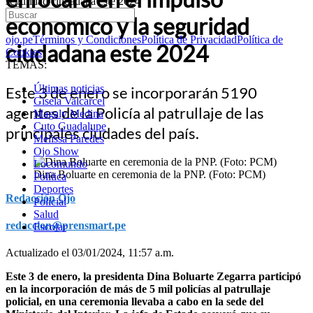
seguridad ciudadana este 2024
económico y la seguridad
ojo.pe
Términos y Condiciones
Política de Privacidad
Política de
ciudadana este 2024
Cookies
TEMAS:
Últimas noticias
Este 3 de enero se incorporarán 5190
Gisela Valcarcel
agentes de la Policía al patrullaje de las
Magaly Medina
Cuto Guadalupe
principales ciudades del país.
Melissa Paredes
Ojo Show
Locomundo
Dina Boluarte en ceremonia de la PNP. (Foto: PCM)
Política
Deportes
Redacción Ojo
Policial
Salud
redaccion@prensmart.pe
Escolar
Actualizado el 03/01/2024, 11:57 a.m.
Este 3 de enero, la presidenta Dina Boluarte Zegarra participó
en la incorporación de más de 5 mil policías al patrullaje
policial, en una ceremonia llevaba a cabo en la sede del