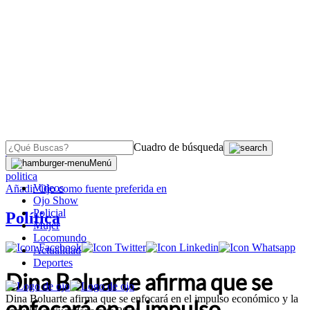
Cuadro de búsqueda
OJO
>
Menú
politica
Videos
Añadir
Ojo
como fuente preferida en
Ojo Show
Policial
Política
Mujer
Locomundo
Actualidad
Deportes
Dina Boluarte afirma que se
Dina Boluarte afirma que se enfocará en el impulso económico y la
enfocará en el impulso