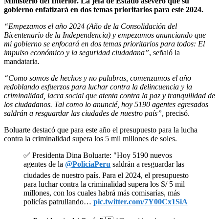
Ministerio del Interior. La jefa de Estado aseveró que su
gobierno enfatizará en dos temas prioritarios para este 2024.
“Empezamos el año 2024 (Año de la Consolidación del
Bicentenario de la Independencia) y empezamos anunciando que
mi gobierno se enfocará en dos temas prioritarios para todos: El
impulso económico y la seguridad ciudadana”
, señaló la
mandataria.
“Como somos de hechos y no palabras, comenzamos el año
redoblando esfuerzos para luchar contra la delincuencia y la
criminalidad, lacra social que atenta contra la paz y tranquilidad de
los ciudadanos. Tal como lo anuncié, hoy 5190 agentes egresados
saldrán a resguardar las ciudades de nuestro país”
, precisó.
Boluarte destacó que para este año el presupuesto para la lucha
contra la criminalidad supera los 5 mil millones de soles.
✅ Presidenta Dina Boluarte: "Hoy 5190 nuevos
agentes de la
@PoliciaPeru
saldrán a resguardar las
ciudades de nuestro país. Para el 2024, el presupuesto
para luchar contra la criminalidad supera los S/ 5 mil
millones, con los cuales habrá más comisarías, más
policías patrullando…
pic.twitter.com/7Y00Cx1SiA