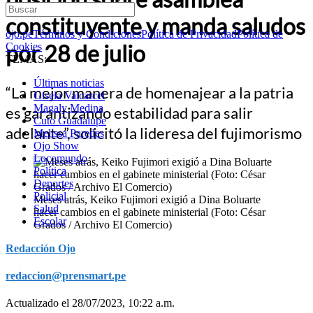
constituyente y manda saludos
ojo.pe
Términos y Condiciones
Política de Privacidad
Política de
por 28 de julio
Cookies
TEMAS:
Últimas noticias
“La mejor manera de homenajear a la patria
Gisela Valcarcel
Magaly Medina
es garantizando estabilidad para salir
Cuto Guadalupe
adelante”, solicitó la lideresa del fujimorismo
Melissa Paredes
Ojo Show
Locomundo
Política
Deportes
Policial
Meses atrás, Keiko Fujimori exigió a Dina Boluarte
Salud
hacer cambios en el gabinete ministerial (Foto: César
Escolar
Grados / Archivo El Comercio)
Redacción Ojo
redaccion@prensmart.pe
Actualizado el 28/07/2023, 10:22 a.m.