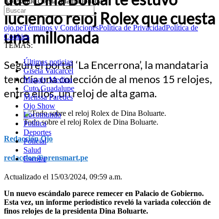
Rolex que cuesta una millonada
luciendo reloj Rolex que cuesta
ojo.pe
Términos y Condiciones
Política de Privacidad
Política de
una millonada
Cookies
TEMAS:
Últimas noticias
Según el portal ‘La Encerrona’, la mandataria
Gisela Valcarcel
tendría una colección de al menos 15 relojes,
Magaly Medina
Cuto Guadalupe
entre ellos, un reloj de alta gama.
Melissa Paredes
Ojo Show
Locomundo
Todo sobre el reloj Rolex de Dina Boluarte.
Política
Deportes
Redacción Ojo
Policial
Salud
redaccion@prensmart.pe
Escolar
Actualizado el 15/03/2024, 09:59 a.m.
Un nuevo escándalo parece remecer en Palacio de Gobierno.
Esta vez, un informe periodístico reveló la variada colección de
finos relojes de la presidenta Dina Boluarte.