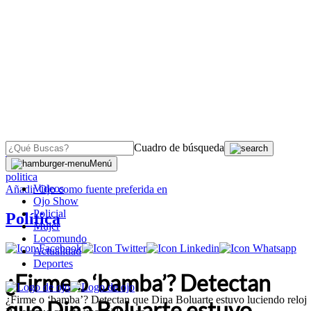
Cuadro de búsqueda
OJO
>
Menú
politica
Videos
Añadir
Ojo
como fuente preferida en
Ojo Show
Policial
Política
Mujer
Locomundo
Actualidad
Deportes
¿Firme o ‘bamba’? Detectan
¿Firme o ‘bamba’? Detectan que Dina Boluarte estuvo luciendo reloj
que Dina Boluarte estuvo