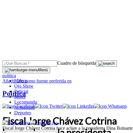
Cuadro de búsqueda
OJO
>
Menú
politica
Videos
Añadir
Ojo
como fuente preferida en
Ojo Show
Policial
Política
Mujer
Locomundo
Actualidad
Deportes
Fiscal Jorge Chávez Cotrina
Fiscal Jorge Chávez Cotrina hace aclare a la presidenta Dina Boluarte
hace aclare a la presidenta