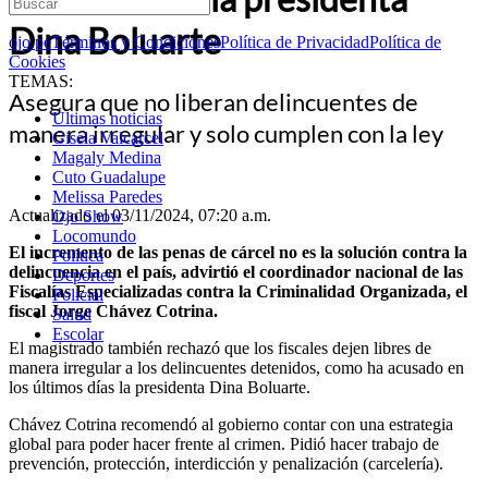
Dina Boluarte
ojo.pe
Términos y Condiciones
Política de Privacidad
Política de
Cookies
TEMAS:
Asegura que no liberan delincuentes de
Últimas noticias
manera irregular y solo cumplen con la ley
Gisela Valcarcel
Magaly Medina
Cuto Guadalupe
Melissa Paredes
Actualizado el 03/11/2024, 07:20 a.m.
Ojo Show
Locomundo
El incremento de las penas de cárcel no es la solución contra la
Política
delincuencia en el país, advirtió el coordinador nacional de las
Deportes
Fiscalías Especializadas contra la Criminalidad Organizada, el
Policial
fiscal Jorge Chávez Cotrina.
Salud
Escolar
El magistrado también rechazó que los fiscales dejen libres de
manera irregular a los delincuentes detenidos, como ha acusado en
los últimos días la presidenta Dina Boluarte.
Chávez Cotrina recomendó al gobierno contar con una estrategia
global para poder hacer frente al crimen. Pidió hacer trabajo de
prevención, protección, interdicción y penalización (carcelería).