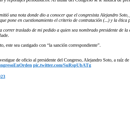
itió una nota donde dio a conocer que el congresista Alejandro Soto, p
ue pone en cuestionamiento el criterio de contratación (...) y la ética
rva correr traslado de mi pedido a quien sea nombrado presidente de la 
ñade.
o, este sea castigado con “la sanción correspondiente”.
nvestigue de oficio al presidente del Congreso, Alejandro Soto, a raíz d
ongresoEnOrden
pic.twitter.com/SuRspUbATg
023