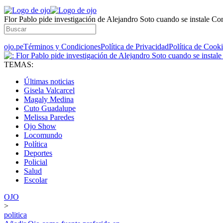
Flor Pablo pide investigación de Alejandro Soto cuando se instale Co
ojo.pe
Términos y Condiciones
Política de Privacidad
Política de Cook
TEMAS:
Últimas noticias
Gisela Valcarcel
Magaly Medina
Cuto Guadalupe
Melissa Paredes
Ojo Show
Locomundo
Política
Deportes
Policial
Salud
Escolar
OJO
>
politica