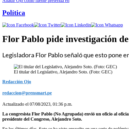
Añadir
Ojo
como fuente preferida en
Política
Flor Pablo pide investigación d
Legisladora Flor Pablo señaló que esto pone e
El titular del Legislativo, Alejandro Soto. (Foto: GEC)
Redacción Ojo
redaccion@prensmart.pe
Actualizado el 07/08/2023, 01:36 p.m.
La congresista Flor Pablo (No Agrupada) envió un oficio al oficial
presidente del Congreso, Alejandro Soto.
En los últimos días, Soto se ha visto envuelto en una serie de polémic