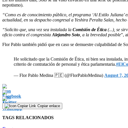
nepotismo).
“Como es de conocimiento público, el programa ‘Al Estilo Juliana’ em
actualidad, en su despacho congresal a Yeshira Peralta Salas, hecho q
“Solicito que, una vez sea instalada la
Comisión de Ética
(...), se si
oficio contra el congresista
Alejandro Soto
, a la brevedad posible
”, a
Flor Pablo también pidió que en caso se demuestre culpabilidad de Sot
He solicitado que la Comisión de Ética, ni bien sea instalada, i
criterio de contratación de personal y ética parlamentaria.
#ElC
— Flor Pablo Medina 🇵🇪 (@FlorPabloMedina)
August 7, 2
Copiar enlace
TAGS RELACIONADOS