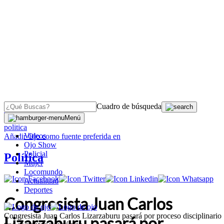
Cuadro de búsqueda
OJO
>
Menú
politica
Videos
Añadir
Ojo
como fuente preferida en
Ojo Show
Policial
Política
Mujer
Locomundo
Actualidad
Deportes
Congresista Juan Carlos
Congresista Juan Carlos Lizarzaburu pasará por proceso disciplinario
Lizarzaburu pasará por