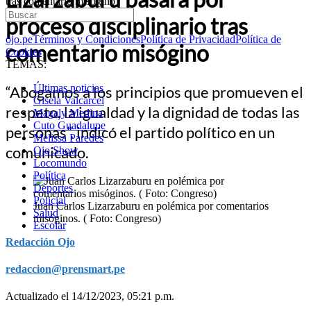
tras comentario misógino
proceso disciplinario tras
ojo.pe
Términos y Condiciones
Política de Privacidad
Política de
comentario misógino
Cookies
TEMAS:
Últimas noticias
“Abogamos a los principios que promueven el
Gisela Valcarcel
respeto, la igualdad y la dignidad de todas las
Magaly Medina
Cuto Guadalupe
personas”, indicó el partido político en un
Melissa Paredes
comunicado.
Ojo Show
Locomundo
Política
Deportes
Policial
Juan Carlos Lizarzaburu en polémica por comentarios
Salud
misóginos. ( Foto: Congreso)
Escolar
Redacción Ojo
redaccion@prensmart.pe
Actualizado el 14/12/2023, 05:21 p.m.