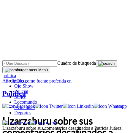
Cuadro de búsqueda
OJO
>
Menú
politica
Videos
Añadir
Ojo
como fuente preferida en
Ojo Show
Policial
Política
Mujer
Locomundo
Actualidad
Deportes
Lizarzaburu sobre sus
Lizarzaburu sobre sus comentarios desatinados a Patricia Juárez:
comentarios desatinados a