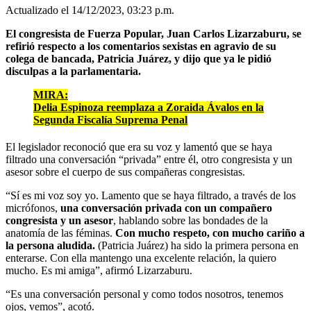
Actualizado el 14/12/2023, 03:23 p.m.
El congresista de Fuerza Popular, Juan Carlos Lizarzaburu, se
refirió respecto a los comentarios sexistas en agravio de su
colega de bancada, Patricia Juárez, y dijo que ya le pidió
disculpas a la parlamentaria.
MIRA:
Delia Espinoza reemplaza a Zoraida Ávalos en la
Segunda Fiscalía Suprema Penal
El legislador reconoció que era su voz y lamentó que se haya
filtrado una conversación “privada” entre él, otro congresista y un
asesor sobre el cuerpo de sus compañeras congresistas.
“Sí es mi voz soy yo. Lamento que se haya filtrado, a través de los
micrófonos,
una conversación privada con un compañero
congresista y un asesor
, hablando sobre las bondades de la
anatomía de las féminas.
Con mucho respeto, con mucho cariño a
la persona aludida.
(Patricia Juárez) ha sido la primera persona en
enterarse. Con ella mantengo una excelente relación, la quiero
mucho. Es mi amiga”, afirmó Lizarzaburu.
“Es una conversación personal y como todos nosotros, tenemos
ojos, vemos”, acotó.