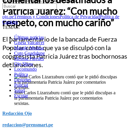
“Con mucho respeto, con mucho cariño”
Patricia Juárez: “Con mucho
ojo.pe
Términos y Condiciones
Política de Privacidad
Política de
respeto, con mucho cariño”
Cookies
TEMAS:
Últimas noticias
El parlamentario de la bancada de Fuerza
Gisela Valcarcel
Popular contó que ya se disculpó con la
Magaly Medina
Cuto Guadalupe
congresista Patricia Juárez tras bochornosas
Melissa Paredes
declaraciones.
Ojo Show
Locomundo
Política
Deportes
Policial
Salud
Juan Carlos Lizarzaburu contó que le pidió disculpas a
Escolar
la parlamentaria Patricia Juárez por comentarios
sexistas.
Redacción Ojo
redaccion@prensmart.pe