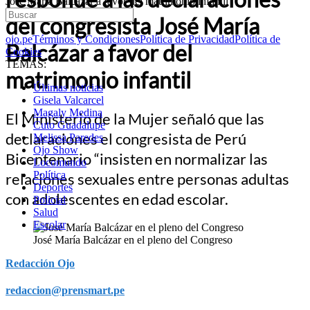
José María Balcázar a favor del matrimonio infantil
del congresista José María
ojo.pe
Términos y Condiciones
Política de Privacidad
Política de
Balcázar a favor del
Cookies
TEMAS:
matrimonio infantil
Últimas noticias
Gisela Valcarcel
Magaly Medina
El Ministerio de la Mujer señaló que las
Cuto Guadalupe
declaraciones el congresista de Perú
Melissa Paredes
Ojo Show
Bicentenario “insisten en normalizar las
Locomundo
Política
relaciones sexuales entre personas adultas
Deportes
con adolescentes en edad escolar.
Policial
Salud
Escolar
José María Balcázar en el pleno del Congreso
Redacción Ojo
redaccion@prensmart.pe