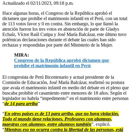
Actualizado el 02/11/2023, 09:18 p.m.
Hace algunas horas, el Congreso de la República aprobó el
dictamen que prohíbe el matrimonio infantil en el Perú, con un total
de 113 votos favor y 0 en contra. Sin embargo, lo que llamó la
atención fueron los tres votos en abstención de parte de Gladys
Echaíz, Víctor Raúl Cutipa y José María Balcázar, este último tuvo
polémicas declaraciones durante el debate las cuales han sido
rechazas y respondidas por parte del Ministerio de la Mujer.
MIRA:
Congreso de la República aprobó dictamen que
prohíbe el matrimonio infantil en Perú
El congresista de Perú Bicentenario y actual presidente de la
Comisión de Educación, José María Balcázar, reafirmó su postura
que avala el matrimonio infantil en medio del debate en el pleno que
buscaba prohibir el casamiento entre menores de 18 años. Según el
legislador no habría “impedimento” en el matrimonio entre personas
“
de 14 para arriba
”
“
En otros países es de 13 para arriba, que no haya violación.
Todo el mundo tiene relaciones. Profesores con alumnas,
maestras con alumnos, entre alumnos también
”. explicó.
“
Mientras eso no ocurra contra la libertad de las personas, está