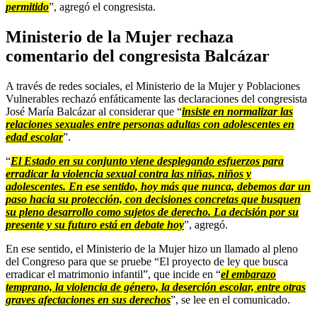
permitido
”, agregó el congresista.
Ministerio de la Mujer rechaza
comentario del congresista Balcázar
A través de redes sociales, el Ministerio de la Mujer y Poblaciones
Vulnerables rechazó enfáticamente las declaraciones del congresista
José María Balcázar al considerar que “
insiste en normalizar las
relaciones sexuales entre personas adultas con adolescentes en
edad escolar
”.
“
El Estado en su conjunto viene desplegando esfuerzos para
erradicar la violencia sexual contra las niñas, niños y
adolescentes. En ese sentido, hoy más que nunca, debemos dar un
paso hacia su protección, con decisiones concretas que busquen
su pleno desarrollo como sujetos de derecho. La decisión por su
presente y su futuro está en debate hoy
”, agregó.
En ese sentido, el Ministerio de la Mujer hizo un llamado al pleno
del Congreso para que se pruebe “El proyecto de ley que busca
erradicar el matrimonio infantil”, que incide en “
el embarazo
temprano, la violencia de género, la deserción escolar, entre otras
graves afectaciones en sus derechos
”, se lee en el comunicado.