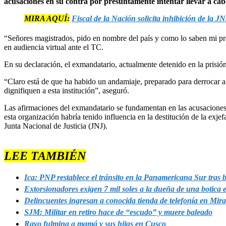
acusaciones en su contra por presuntamente intentar llevar a cab
MIRA AQUÍ:
Fiscal de la Nación solicita inhibición de la JN
“Señores magistrados, pido en nombre del país y como lo saben mi propi
en audiencia virtual ante el TC.
En su declaración, el exmandatario, actualmente detenido en la prisión
“Claro está de que ha habido un andamiaje, preparado para derrocar a 
dignifiquen a esta institución”, aseguró.
Las afirmaciones del exmandatario se fundamentan en las acusaciones di
esta organización habría tenido influencia en la destitución de la exj
Junta Nacional de Justicia (JNJ).
LEE TAMBIÉN
Ica: PNP restablece el tránsito en la Panamericana Sur tras 
Extorsionadores exigen 7 mil soles a la dueña de una botic
Delincuentes ingresan a conocida tienda de telefonía en Mira
SJM: Militar en retiro hace de “escudo” y muere baleado
Rayo fulmina a mamá y sus hijas en Cusco