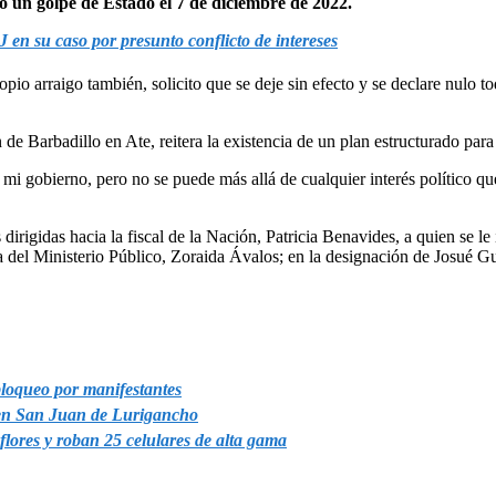
o un golpe de Estado el 7 de diciembre de 2022.
J en su caso por presunto conflicto de intereses
o arraigo también, solicito que se deje sin efecto y se declare nulo to
 de Barbadillo en Ate, reitera la existencia de un plan estructurado para
mi gobierno, pero no se puede más allá de cualquier interés político que
rigidas hacia la fiscal de la Nación, Patricia Benavides, a quien se le
efa del Ministerio Público, Zoraida Ávalos; en la designación de Josué G
bloqueo por manifestantes
a en San Juan de Lurigancho
flores y roban 25 celulares de alta gama