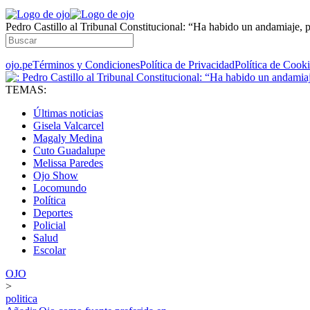
Pedro Castillo al Tribunal Constitucional: “Ha habido un andamiaje, 
ojo.pe
Términos y Condiciones
Política de Privacidad
Política de Cook
TEMAS:
Últimas noticias
Gisela Valcarcel
Magaly Medina
Cuto Guadalupe
Melissa Paredes
Ojo Show
Locomundo
Política
Deportes
Policial
Salud
Escolar
OJO
>
politica