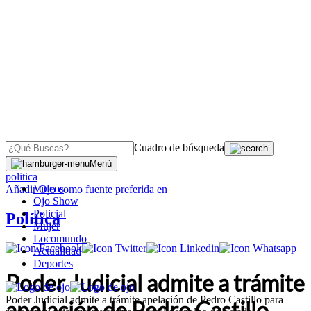
Cuadro de búsqueda
OJO
>
Menú
politica
Videos
Añadir
Ojo
como fuente preferida en
Ojo Show
Policial
Política
Mujer
Locomundo
Actualidad
Deportes
Poder Judicial admite a trámite
Poder Judicial admite a trámite apelación de Pedro Castillo para
apelación de Pedro Castillo