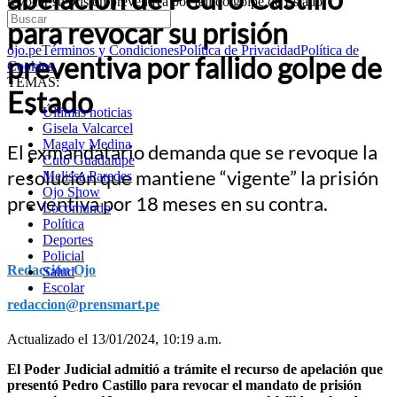
revocar su prisión preventiva por fallido golpe de Estado
para revocar su prisión
ojo.pe
Términos y Condiciones
Política de Privacidad
Política de
preventiva por fallido golpe de
Cookies
TEMAS:
Estado
Últimas noticias
Gisela Valcarcel
Magaly Medina
El exmandatario demanda que se revoque la
Cuto Guadalupe
resolución que mantiene “vigente” la prisión
Melissa Paredes
Ojo Show
preventiva por 18 meses en su contra.
Locomundo
Política
Deportes
Policial
Redacción Ojo
Salud
Escolar
redaccion@prensmart.pe
Actualizado el 13/01/2024, 10:19 a.m.
El Poder Judicial admitió a trámite el recurso de apelación que
presentó Pedro Castillo para revocar el mandato de prisión