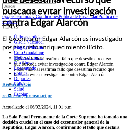
investigación contra Edgar Alarcón
buscada evitar investigación
ojo.pe
Términos y Condiciones
Política de Privacidad
Política de
contra Edgar Alarcón
Cookies
TEMAS:
Últimas noticias
El excontralor Edgar Alarcón es investigado
Gisela Valcarcel
por presunto enriquecimiento ilícito.
Magaly Medina
Cuto Guadalupe
Melissa Paredes
Ojo Show
Locomundo
Poder Judicial reafirma fallo que desestima recurso que
Política
buscada evitar investigación contra Edgar Alarcón
Deportes
Policial
Redacción Ojo
Salud
Escolar
redaccion@prensmart.pe
Actualizado el 06/03/2024, 11:01 p.m.
La Sala Penal Permanente de la Corte Suprema ha tomado una
decisión crucial en el caso del excontralor general de la
República, Edgar Alarcón, confirmando el fallo que declara