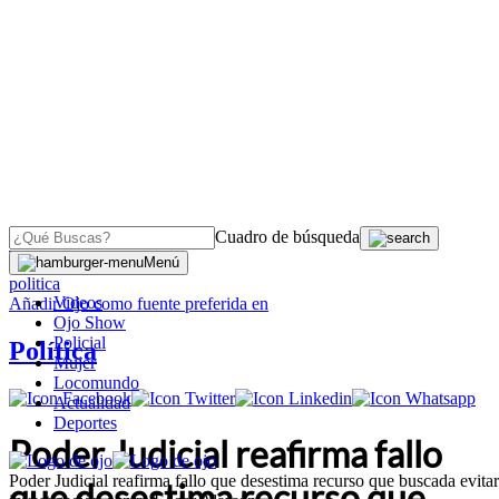
Cuadro de búsqueda
OJO
>
Menú
politica
Videos
Añadir
Ojo
como fuente preferida en
Ojo Show
Policial
Política
Mujer
Locomundo
Actualidad
Deportes
Poder Judicial reafirma fallo
Poder Judicial reafirma fallo que desestima recurso que buscada evitar
que desestima recurso que