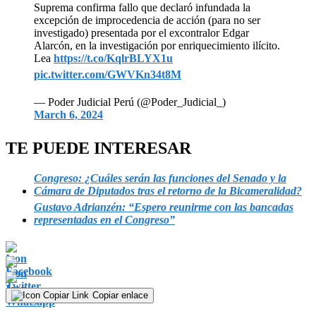
Suprema confirma fallo que declaró infundada la
excepción de improcedencia de acción (para no ser
investigado) presentada por el excontralor Edgar
Alarcón, en la investigación por enriquecimiento ilícito.
Lea
https://t.co/KqlrBLYX1u
pic.twitter.com/GWVKn34t8M
— Poder Judicial Perú (@Poder_Judicial_)
March 6, 2024
TE PUEDE INTERESAR
Congreso: ¿Cuáles serán las funciones del Senado y la
Cámara de Diputados tras el retorno de la Bicameralidad?
Gustavo Adrianzén: “Espero reunirme con las bancadas
representadas en el Congreso”
Copiar enlace