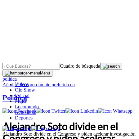
Cuadro de búsqueda
OJO
>
Menú
politica
Videos
Añadir
Ojo
como fuente preferida en
Ojo Show
Policial
Política
Mujer
Locomundo
Actualidad
Deportes
Alejandro Soto divide en el
Alejandro Soto divide en el Congreso y piden acelerar investigación
Congreso y piden acelerar