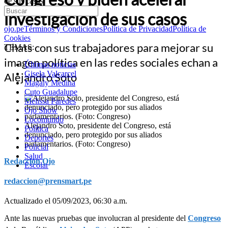
de sus casos
investigación de sus casos
ojo.pe
Términos y Condiciones
Política de Privacidad
Política de
Cookies
Chats con sus trabajadores para mejorar su
TEMAS:
imagen política en las redes sociales echan a
Últimas noticias
Gisela Valcarcel
Alejandro Soto
Magaly Medina
Cuto Guadalupe
Melissa Paredes
Ojo Show
Locomundo
Alejandro Soto, presidente del Congreso, está
Política
denunciado, pero protegido por sus aliados
Deportes
parlamentarios. (Foto: Congreso)
Policial
Salud
Redacción Ojo
Escolar
redaccion@prensmart.pe
Actualizado el 05/09/2023, 06:30 a.m.
Ante las nuevas pruebas que involucran al presidente del
Congreso