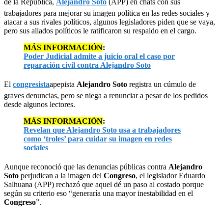
de la República,
Alejandro Soto
(APP) en chats con sus
trabajadores para mejorar su imagen política en las redes sociales y
atacar a sus rivales políticos, algunos legisladores piden que se vaya,
pero sus aliados políticos le ratificaron su respaldo en el cargo.
MÁS INFORMACIÓN
:
Poder Judicial admite a juicio oral el caso por
reparación civil contra Alejandro Soto
El
congresista
apepista
Alejandro Soto
registra un cúmulo de
graves denuncias, pero se niega a renunciar a pesar de los pedidos
desde algunos lectores.
MÁS INFORMACIÓN
:
Revelan que Alejandro Soto usa a trabajadores
como ‘troles’ para cuidar su imagen en redes
sociales
Aunque reconoció que las denuncias públicas contra
Alejandro
Soto
perjudican a la imagen del
Congreso
, el legislador Eduardo
Salhuana (APP) rechazó que aquel dé un paso al costado porque
según su criterio eso “generaría una mayor inestabilidad en el
Congreso
”.