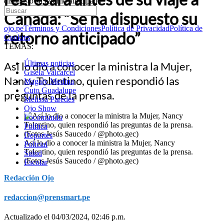
dispuesto su retorno anticipado”
Canadá: “Se ha dispuesto su
ojo.pe
Términos y Condiciones
Política de Privacidad
Política de
retorno anticipado”
Cookies
TEMAS:
Últimas noticias
Así lo dio a conocer la ministra la Mujer,
Gisela Valcarcel
Nancy Tolentino, quien respondió las
Magaly Medina
Cuto Guadalupe
preguntas de la prensa.
Melissa Paredes
Ojo Show
Locomundo
Política
Deportes
Así lo dio a conocer la ministra la Mujer, Nancy
Policial
Tolentino, quien respondió las preguntas de la prensa.
Salud
(Fotos Jesús Saucedo / @photo.gec)
Escolar
Redacción Ojo
redaccion@prensmart.pe
Actualizado el 04/03/2024, 02:46 p.m.