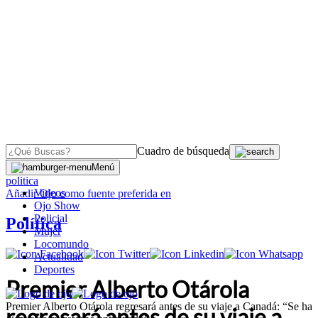
Cuadro de búsqueda
OJO
>
Menú
politica
Videos
Añadir
Ojo
como fuente preferida en
Ojo Show
Policial
Política
Mujer
Locomundo
Actualidad
Deportes
Premier Alberto Otárola
Premier Alberto Otárola regresará antes de su viaje a Canadá: “Se ha
regresará antes de su viaje a