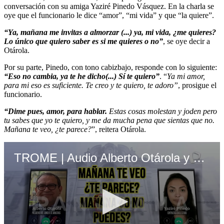
conversación con su amiga Yaziré Pinedo Vásquez. En la charla se
oye que el funcionario le dice “amor”, “mi vida” y que “la quiere”.
“Ya, mañana me invitas a almorzar (...) ya, mi vida, ¿me quieres?
Lo único que quiero saber es si me quieres o no”
, se oye decir a
Otárola.
Por su parte, Pinedo, con tono cabizbajo, responde con lo siguiente:
“Eso no cambia, ya te he dicho(...) Sí te quiero”
. “
Ya mi amor,
para mi eso es suficiente. Te creo y te quiero, te adoro”
, prosigue el
funcionario.
“Dime pues, amor, para hablar.
Estas cosas molestan y joden pero
tu sabes que yo te quiero, y me da mucha pena que sientas que no.
Mañana te veo, ¿te parece?
”, reitera Otárola.
TROME | Audio Alberto Otárola y Yaziré Pinedo (Panorama)