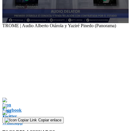
0
TROME | Audio Alberto Otárola y Yaziré Pinedo (Panorama)
seconds
of
1
minute,
20
seconds
Copiar enlace