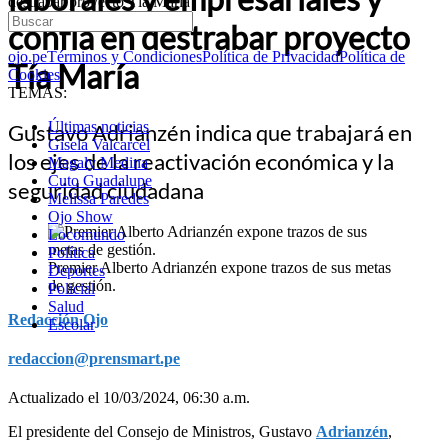
destrabar proyecto Tía María
confía en destrabar proyecto
ojo.pe
Términos y Condiciones
Política de Privacidad
Política de
Tía María
Cookies
TEMAS:
Últimas noticias
Gustavo Adrianzén indica que trabajará en
Gisela Valcarcel
los ejes de la reactivación económica y la
Magaly Medina
Cuto Guadalupe
seguridad ciudadana
Melissa Paredes
Ojo Show
Locomundo
Política
Premier Alberto Adrianzén expone trazos de sus metas
Deportes
de gestión.
Policial
Salud
Redacción Ojo
Escolar
redaccion@prensmart.pe
Actualizado el 10/03/2024, 06:30 a.m.
El presidente del Consejo de Ministros, Gustavo
Adrianzén
,