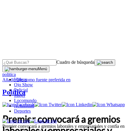
Cuadro de búsqueda
OJO
>
Menú
politica
Videos
Añadir
Ojo
como fuente preferida en
Ojo Show
Policial
Política
Mujer
Locomundo
Actualidad
Deportes
Premier convocará a gremios
Premier convocará a gremios laborales y empresariales y confía en
laborales y empresariales y