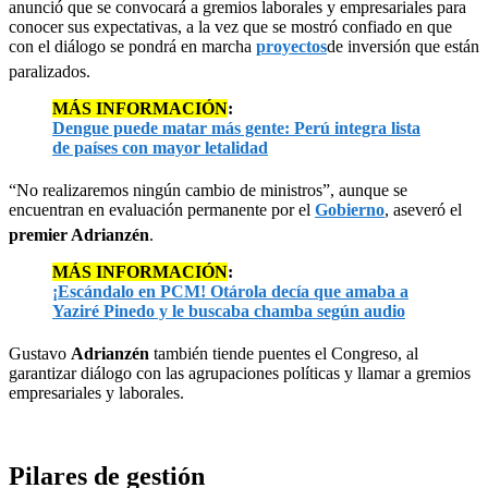
anunció que se convocará a gremios laborales y empresariales para
conocer sus expectativas, a la vez que se mostró confiado en que
con el diálogo se pondrá en marcha
proyectos
de inversión que están
paralizados.
MÁS INFORMACIÓN
:
Dengue puede matar más gente: Perú integra lista
de países con mayor letalidad
“No realizaremos ningún cambio de ministros”, aunque se
encuentran en evaluación permanente por el
Gobierno
, aseveró el
premier Adrianzén
.
MÁS INFORMACIÓN
:
¡Escándalo en PCM! Otárola decía que amaba a
Yaziré Pinedo y le buscaba chamba según audio
Gustavo
Adrianzén
también tiende puentes el Congreso, al
garantizar diálogo con las agrupaciones políticas y llamar a gremios
empresariales y laborales.
Pilares de gestión