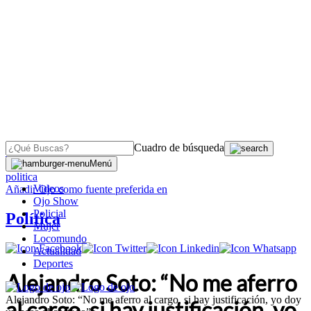
Cuadro de búsqueda
OJO
>
Menú
politica
Videos
Añadir
Ojo
como fuente preferida en
Ojo Show
Policial
Política
Mujer
Locomundo
Actualidad
Deportes
Alejandro Soto: “No me aferro
Alejandro Soto: “No me aferro al cargo, si hay justificación, yo doy
al cargo, si hay justificación, yo