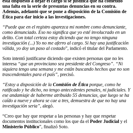
está dispuesto a dejar el cargo si se justifica que ha cometido
una falta en la serie de presuntas denuncias en su contra.
Además, adelantó que se pone a disposición de la Comisión de
Ética para dar inicio a las investigaciones.
“Puede que en el registro aparezca mi nombre como denunciante,
como denunciado. Eso no significa que yo esté involucrado en un
delito. Con total certeza estoy diciendo que no tengo ninguna
investigación (...) Yo no me aferro al cargo. Si hay una justificación
válida, yo doy un paso al costado
”, indicó el titular del Parlamento.
Soto intentó justificarse diciendo que existen personas que no les
interesa
“que un provinciano sea presidente del Congreso”
.
“Ni
siquiera tengo una semana y me están buscando hechos que no son
trascendentales para el país”
, precisó.
“Estoy a disposición de la
Comisión de Ética
porque, como he
ratificado y he dicho, no tengo antecedentes penales, ni judiciales. Y
ese andamiaje de haberme atribuido 55 denuncias, que luego se ha
caído a nueve y ahora se cae a tres, demuestra de que no hay una
investigación seria”
, alegó.
“Creo que hay que respetar a las personas y hay que respetar
documentos institucionales como los que da el
Poder Judicial
y el
Ministerio Público
”, finalizó Soto.