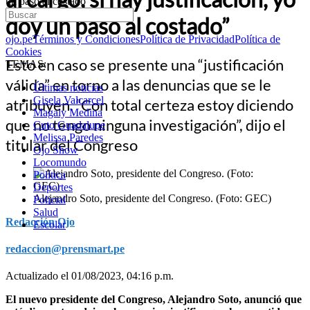
un paso al costado”
doy un paso al costado”
ojo.pe
Términos y Condiciones
Política de Privacidad
Política de
Cookies
Esto en caso se presente una “justificación
TEMAS:
válida” en torno a las denuncias que se le
Últimas noticias
Gisela Valcarcel
atribuyen. “Con total certeza estoy diciendo
Magaly Medina
que no tengo ninguna investigación”, dijo el
Cuto Guadalupe
Melissa Paredes
titular del Congreso
Ojo Show
Locomundo
Política
Deportes
Alejandro Soto, presidente del Congreso. (Foto: GEC)
Policial
Salud
Redacción Ojo
Escolar
redaccion@prensmart.pe
Actualizado el 01/08/2023, 04:16 p.m.
El nuevo presidente del Congreso, Alejandro Soto, anunció que