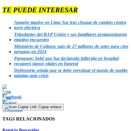
TE PUEDE INTERESAR
Apagón masivo en Lima Sur tras choque de camión contra
torre eléctrica
Tripulantes del BAP Unión y sus familiares protagonizaron
emotivo encuentro
Ministerio de Cultura: más de 27 millones de soles para cine
peruano en 2024
Paraguay: bebé que fue declarada fallecida en hospital
recuperó signos vitales en funeral
Defensoría señala que se debe reevaluar el monto de sueldo
mínimo ante crisis
Copiar enlace
TAGS RELACIONADOS
Patricia Benavides