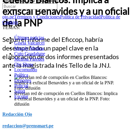
Benavides y a un oficial de la PNP
exfiscal Benavides y a un oficial
ojo.pe
Términos y Condiciones
Política de Privacidad
Política de
de la PNP
Cookies
TEMAS:
Últimas noticias
Según el informe del Eficcop, habría
Gisela Valcarcel
desempeñado un papel clave en la
Magaly Medina
Cuto Guadalupe
elaboración de dos informes presentados
Melissa Paredes
ante la magistrada Inés Tello de la JNJ.
Ojo Show
Locomundo
Política
Deportes
Policial
Salud
Revelan red de corrupción en Cuellos Blancos: Implica
Escolar
a exfiscal Benavides y a un oficial de la PNP. Foto:
difusión
Redacción Ojo
redaccion@prensmart.pe