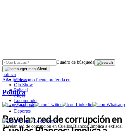
Cuadro de búsqueda
OJO
>
Menú
politica
Videos
Añadir
Ojo
como fuente preferida en
Ojo Show
Policial
Política
Mujer
Locomundo
Actualidad
Deportes
Revelan red de corrupción en
Revelan red de corrupción en Cuellos Blancos: Implica a exfiscal
Cuellos Blancos: Implica a