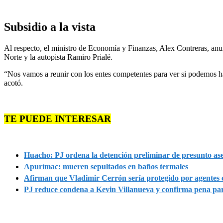
Subsidio a la vista
Al respecto, el ministro de Economía y Finanzas, Alex Contreras, anu
Norte y la autopista Ramiro Prialé.
“Nos vamos a reunir con los entes competentes para ver si podemos h
acotó.
TE PUEDE INTERESAR
Huacho: PJ ordena la detención preliminar de presunto as
Apurímac: mueren sepultados en baños termales
Afirman que Vladimir Cerrón sería protegido por agentes 
PJ reduce condena a Kevin Villanueva y confirma pena par