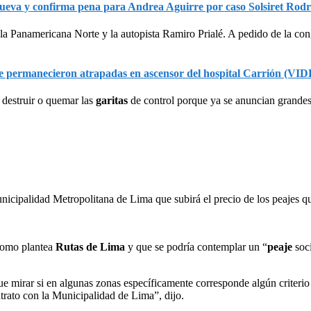
ueva y confirma pena para Andrea Aguirre por caso Solsiret Rodr
la Panamericana Norte y la autopista Ramiro Prialé. A pedido de la con
ue permanecieron atrapadas en ascensor del hospital Carrión (VI
 destruir o quemar las
garitas
de control porque ya se anuncian grandes 
unicipalidad Metropolitana de Lima que subirá el precio de los peajes q
 como plantea
Rutas de Lima
y que se podría contemplar un “
peaje
soc
e mirar si en algunas zonas específicamente corresponde algún criteri
trato con la Municipalidad de Lima”, dijo.