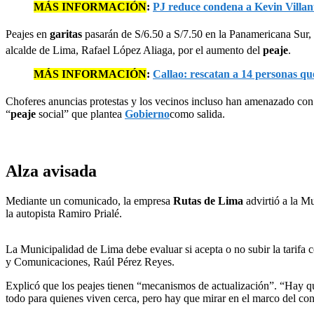
MÁS INFORMACIÓN
:
PJ reduce condena a Kevin Villan
Peajes en
garitas
pasarán de S/6.50 a S/7.50 en la Panamericana Sur, 
alcalde de Lima, Rafael López Aliaga, por el aumento del
peaje
.
MÁS INFORMACIÓN
:
Callao: rescatan a 14 personas q
Choferes anuncias protestas y los vecinos incluso han amenazado con
“
peaje
social” que plantea
Gobierno
como salida.
Alza avisada
Mediante un comunicado, la empresa
Rutas de Lima
advirtió a la M
la autopista Ramiro Prialé.
La Municipalidad de Lima debe evaluar si acepta o no subir la tarifa
y Comunicaciones, Raúl Pérez Reyes.
Explicó que los peajes tienen “mecanismos de actualización”. “Hay qu
todo para quienes viven cerca, pero hay que mirar en el marco del con