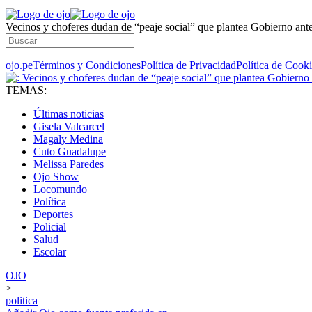
Vecinos y choferes dudan de “peaje social” que plantea Gobierno ante 
ojo.pe
Términos y Condiciones
Política de Privacidad
Política de Cook
TEMAS:
Últimas noticias
Gisela Valcarcel
Magaly Medina
Cuto Guadalupe
Melissa Paredes
Ojo Show
Locomundo
Política
Deportes
Policial
Salud
Escolar
OJO
>
politica