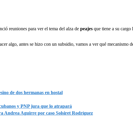
nció reuniones para ver el tema del alza de
peajes
que tiene a su cargo
acer algo, antes se hizo con un subsidio, vamos a ver qué mecanismo d
esino de dos hermanas en hostal
cubanos y PNP jura que lo atrapará
a Andrea Aguirre por caso Solsiret Rodríguez