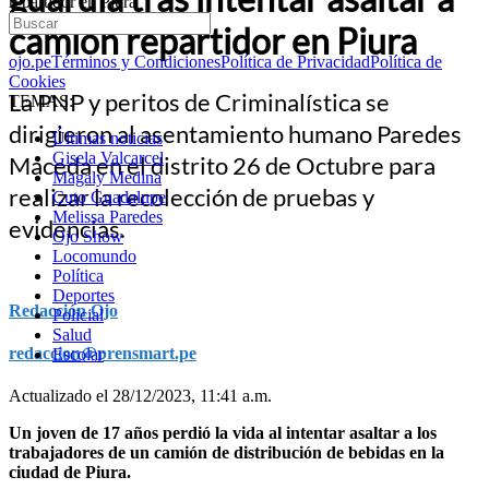
repartidor en Piura
camión repartidor en Piura
ojo.pe
Términos y Condiciones
Política de Privacidad
Política de
Cookies
La PNP y peritos de Criminalística se
TEMAS:
dirigieron al asentamiento humano Paredes
Últimas noticias
Gisela Valcarcel
Maceda en el distrito 26 de Octubre para
Magaly Medina
realizar la recolección de pruebas y
Cuto Guadalupe
Melissa Paredes
evidencias.
Ojo Show
Locomundo
Política
Deportes
Redacción Ojo
Policial
Salud
redaccion@prensmart.pe
Escolar
Actualizado el 28/12/2023, 11:41 a.m.
Un joven de 17 años perdió la vida al intentar asaltar a los
trabajadores de un camión de distribución de bebidas en la
ciudad de Piura.