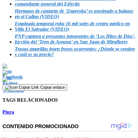
comandante general del Ejército
Hermano de cantante de ‘Zaperoko’ es asesinado a balazos
en el Callao (VIDEO)
Empleada temporal roba 16 mil soles de centro médico en
Villa El Salvador (VIDEO)
PNP captura a presuntos integrantes de ‘Los Hijos de Dios’,
facción del ‘Tren de Aragua’ en San Juan de Miraflores
Trusas amarillas traen frases ocurrentes: ¿Dónde se venden
y cuál es su precio?
Copiar enlace
TAGS RELACIONADOS
Piura