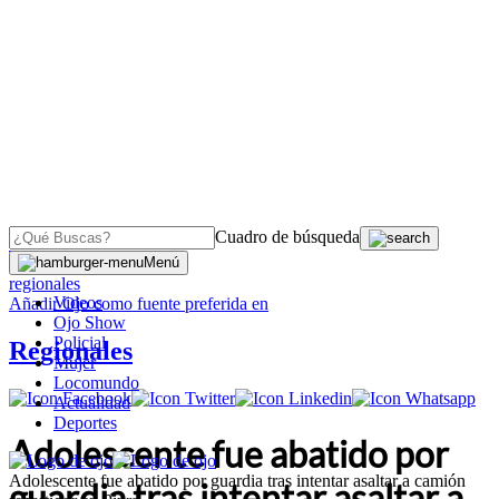
Cuadro de búsqueda
OJO
>
Menú
regionales
Videos
Añadir
Ojo
como fuente preferida en
Ojo Show
Policial
Regionales
Mujer
Locomundo
Actualidad
Deportes
Adolescente fue abatido por
Adolescente fue abatido por guardia tras intentar asaltar a camión
guardia tras intentar asaltar a