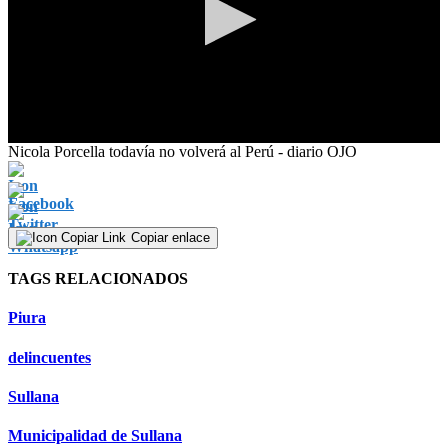
0
Nicola Porcella todavía no volverá al Perú - diario OJO
seconds
of
40
seconds
Copiar enlace
TAGS RELACIONADOS
Piura
delincuentes
Sullana
Municipalidad de Sullana