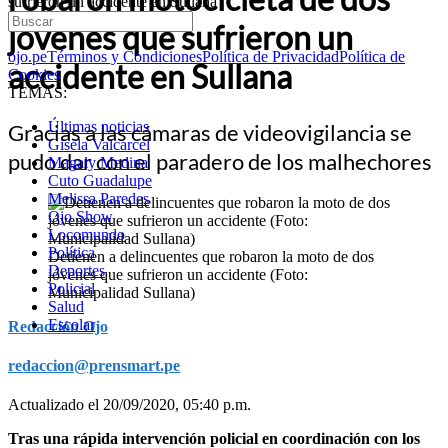
sufrieron un accidente en Sullana
jóvenes que sufrieron un
ojo.pe
Términos y Condiciones
Política de Privacidad
Política de
accidente en Sullana
Cookies
TEMAS:
Últimas noticias
Gracias a las cámaras de videovigilancia se
Gisela Valcarcel
pudo dar con el paradero de los malhechores
Magaly Medina
Cuto Guadalupe
Melissa Paredes
Ojo Show
Locomundo
Política
Detienen a delincuentes que robaron la moto de dos
Deportes
jóvenes que sufrieron un accidente (Foto:
Policial
Municipalidad Sullana)
Salud
Escolar
Redacción Ojo
redaccion@prensmart.pe
Actualizado el 20/09/2020, 05:40 p.m.
Tras una rápida intervención policial en coordinación con los