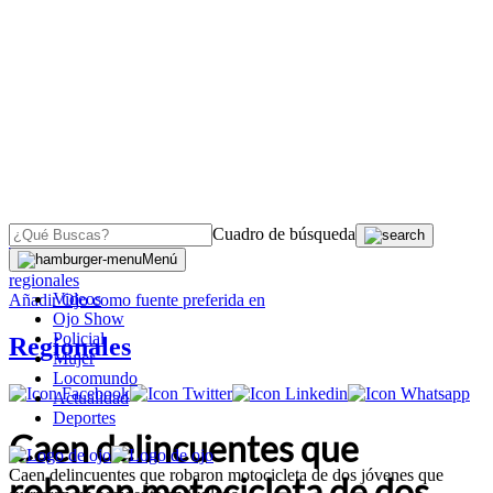
Cuadro de búsqueda
OJO
>
Menú
regionales
Videos
Añadir
Ojo
como fuente preferida en
Ojo Show
Policial
Regionales
Mujer
Locomundo
Actualidad
Deportes
Caen delincuentes que
Caen delincuentes que robaron motocicleta de dos jóvenes que
robaron motocicleta de dos