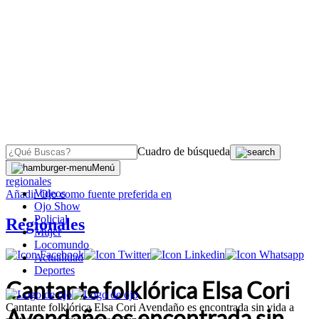
Cuadro de búsqueda
OJO
>
Menú
regionales
Videos
Añadir
Ojo
como fuente preferida en
Ojo Show
Policial
Regionales
Mujer
Locomundo
Actualidad
Deportes
Cantante folklórica Elsa Cori
Cantante folklórica Elsa Cori Avendaño es encontrada sin vida a
Avendaño es encontrada sin