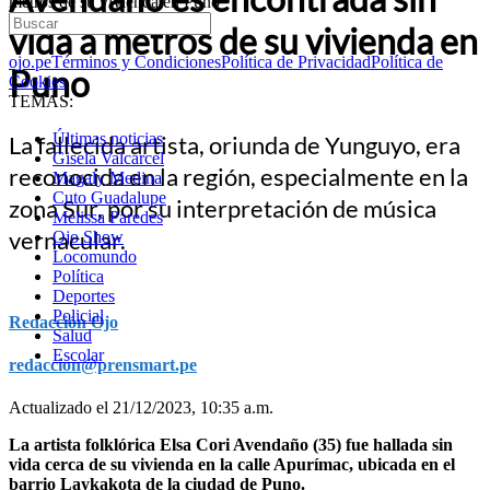
metros de su vivienda en Puno
vida a metros de su vivienda en
ojo.pe
Términos y Condiciones
Política de Privacidad
Política de
Puno
Cookies
TEMAS:
Últimas noticias
La fallecida artista, oriunda de Yunguyo, era
Gisela Valcarcel
reconocida en la región, especialmente en la
Magaly Medina
Cuto Guadalupe
zona Sur, por su interpretación de música
Melissa Paredes
vernacular.
Ojo Show
Locomundo
Política
Deportes
Policial
Redacción Ojo
Salud
Escolar
redaccion@prensmart.pe
Actualizado el 21/12/2023, 10:35 a.m.
La artista folklórica Elsa Cori Avendaño (35) fue hallada sin
vida cerca de su vivienda en la calle Apurímac, ubicada en el
barrio Laykakota de la ciudad de Puno.