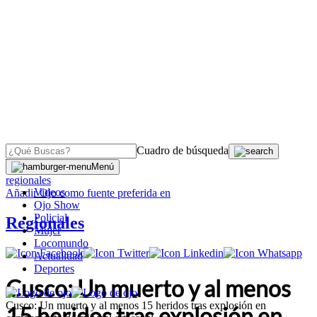
Cuadro de búsqueda
OJO
>
Menú
regionales
Videos
Añadir
Ojo
como fuente preferida en
Ojo Show
Policial
Regionales
Mujer
Locomundo
Actualidad
Deportes
Cusco: Un muerto y al menos
Cusco: Un muerto y al menos 15 heridos tras explosión en
15 heridos tras explosión en