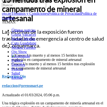
campamento de mineral artesanal
campamento de mineral
ojo.pe
Términos y Condiciones
Política de Privacidad
Política de
artesanal
Cookies
TEMAS:
Últimas noticias
Las víctimas de la exposición fueron
Gisela Valcarcel
trasladadas de emergencia al centro de salud
Magaly Medina
Cuto Guadalupe
de Colquemarca.
Melissa Paredes
Ojo Show
Locomundo
Política
Cusco: Un muerto y al menos 15 heridos tras explosión
Deportes
en campamento de mineral artesanal
Policial
Salud
Redacción Ojo
Escolar
redaccion@prensmart.pe
Actualizado el 01/03/2024, 05:06 p.m.
Una trágica explosión en un campamento de minería artesanal en el