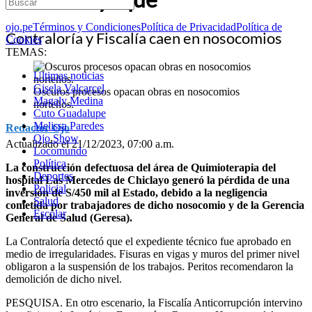
ojo.pe
Términos y Condiciones
Política de Privacidad
Política de
Contraloría y Fiscalía caen en nosocomios
Cookies
TEMAS:
Últimas noticias
Gisela Valcarcel
Oscuros procesos opacan obras en nosocomios
Magaly Medina
norteños.
Cuto Guadalupe
Melissa Paredes
Redactor Ojo
Ojo Show
Actualizado el 21/12/2023, 07:00 a.m.
Locomundo
Política
La construcción defectuosa del área de Quimioterapia del
Deportes
hospital Las Mercedes de Chiclayo generó la pérdida de una
Policial
inversión de S/450 mil al Estado, debido a la negligencia
Salud
cometida por trabajadores de dicho nosocomio y de la Gerencia
Escolar
General de Salud (Geresa).
La Contraloría detectó que el expediente técnico fue aprobado en
medio de irregularidades. Fisuras en vigas y muros del primer nivel
obligaron a la suspensión de los trabajos. Peritos recomendaron la
demolición de dicho nivel.
PESQUISA. En otro escenario, la Fiscalía Anticorrupción intervino