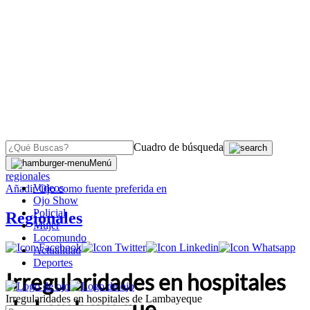
Cuadro de búsqueda
OJO
>
Menú
regionales
Videos
Añadir
Ojo
como fuente preferida en
Ojo Show
Policial
Regionales
Mujer
Locomundo
Actualidad
Deportes
Irregularidades en hospitales
Irregularidades en hospitales de Lambayeque
de Lambayeque