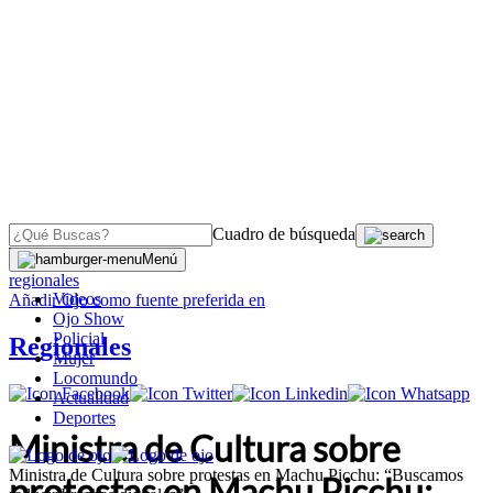
Cuadro de búsqueda
OJO
>
Menú
regionales
Videos
Añadir
Ojo
como fuente preferida en
Ojo Show
Policial
Regionales
Mujer
Locomundo
Actualidad
Deportes
Ministra de Cultura sobre
Ministra de Cultura sobre protestas en Machu Picchu: “Buscamos
protestas en Machu Picchu: