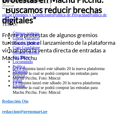
reducir brechas digitales”
“Buscamos reducir brechas
ojo.pe
Términos y Condiciones
Política de Privacidad
Política de
digitales”
Cookies
TEMAS:
Últimas noticias
Frente a protestas de algunos gremios
Gisela Valcarcel
turísticos por el lanzamiento de la plataforma
Magaly Medina
Cuto Guadalupe
virtual para la venta directa de entradas a
Melissa Paredes
Machu Picchu
Ojo Show
Locomundo
Política
Deportes
Policial
Salud
La ministra lanzó este sábado 20 la nueva plataforma
Escolar
mediante la cual se podrá comprar las entradas para
Machu Picchu. Foto: Mincul
Redacción Ojo
redaccion@prensmart.pe