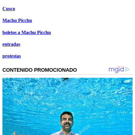
Cusco
Machu Picchu
boletos a Machu Picchu
entradas
protestas