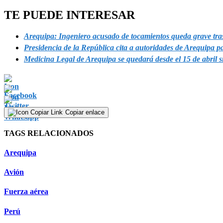
TE PUEDE INTERESAR
Arequipa: Ingeniero acusado de tocamientos queda grave tras 
Presidencia de la República cita a autoridades de Arequipa p
Medicina Legal de Arequipa se quedará desde el 15 de abril 
Copiar enlace
TAGS RELACIONADOS
Arequipa
Avión
Fuerza aérea
Perú