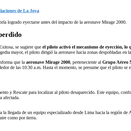
iaciones de La Joya
bría logrado eyectarse antes del impacto de la aeronave Mirage 2000.
 perdido
xitosa, se sugiere que
el piloto activó el mecanismo de eyección, lo
agedia mayor, el piloto dirigió la aeronave hacia zonas despobladas en
informa que la
aeronave Mirage 2000
, perteneciente al
Grupo Aéreo N
dedor de las 10:30 a.m. Hasta el momento, se presume que el piloto se 
to y Rescate para localizar al piloto desaparecido. Este equipo, confor
a afectada.
pera la llegada de un equipo especializado desde Lima hacia la región d
aire como por tierra.