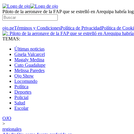
Piloto de la aeronave de la FAP que se estrelló en Arequipa habría lo
ojo.pe
Términos y Condiciones
Política de Privacidad
Política de Cook
TEMAS:
Últimas noticias
Gisela Valcarcel
Magaly Medina
Cuto Guadalupe
Melissa Paredes
Ojo Show
Locomundo
Política
Deportes
Policial
Salud
Escolar
OJO
>
regionales