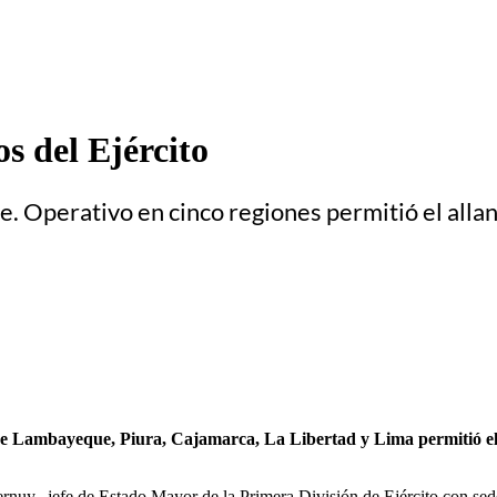
s del Ejército
. Operativo en cinco regiones permitió el all
s de Lambayeque, Piura, Cajamarca, La Libertad y Lima permitió el
ernuy, jefe de Estado Mayor de la Primera División de Ejército con sede