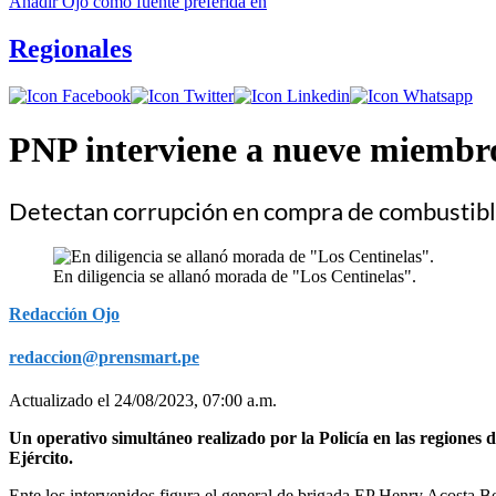
Añadir
Ojo
como fuente preferida en
Regionales
PNP interviene a nueve miembro
Detectan corrupción en compra de combustible
En diligencia se allanó morada de "Los Centinelas".
Redacción Ojo
redaccion@prensmart.pe
Actualizado el 24/08/2023, 07:00 a.m.
Un operativo simultáneo realizado por la Policía en las regione
Ejército.
Ente los intervenidos figura el general de brigada EP Henry Acosta B