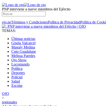
PNP interviene a nueve miembros del Ejército
ojo.pe
Términos y Condiciones
Política de Privacidad
Política de Cook
TEMAS:
Últimas noticias
Gisela Valcarcel
Magaly Medina
Cuto Guadalupe
Melissa Paredes
Ojo Show
Locomundo
Política
Deportes
Policial
Salud
Escolar
OJO
>
regionales