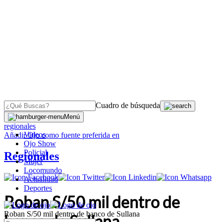
Cuadro de búsqueda
OJO
>
Menú
regionales
Videos
Añadir
Ojo
como fuente preferida en
Ojo Show
Policial
Regionales
Mujer
Locomundo
Actualidad
Deportes
Roban S/50 mil dentro de
Roban S/50 mil dentro de banco de Sullana
banco de Sullana