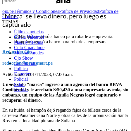
ojo.pe
Términos y Condiciones
Política de Privacidad
Política de
“Marca” se lleva dinero, pero luego es
Cookies
TEMAS:
capturado
Últimas noticias
Gisela Valcarcel
Hampón ingresó a banco para robarle a empresaria.
Magaly Medina
Cuto Guadalupe
Redacción Ojo
Melissa Paredes
Ojo Show
redaccion@prensmart.pe
Locomundo
Política
Deportes
Actualizado el 01/11/2023, 07:00 a.m.
Policial
Un avezado “marca” ingresó a una agencia del banco BBVA
Salud
Continental y le arrebató S/50,430 a una empresaria avícola, sin
Escolar
embargo, un equipo de las Águila Negras logró capturarlo y
recuperar el dinero.
En su huida, el hampón dejó regando fajos de billetes cerca de la
carretera Panamericana Norte y otras calles de la urbanización Santa
Rosa en la localidad piurana de Sullana.
El presunto asaltante fue identificado como Carlos Sosa García (44),