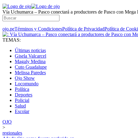
Vía Uchumarca – Pasco conectará a productores de Pasco con Mega
ojo.pe
Términos y Condiciones
Política de Privacidad
Política de Cook
TEMAS:
Últimas noticias
Gisela Valcarcel
Magaly Medina
Cuto Guadalupe
Melissa Paredes
Ojo Show
Locomundo
Política
Deportes
Policial
Salud
Escolar
OJO
>
regionales