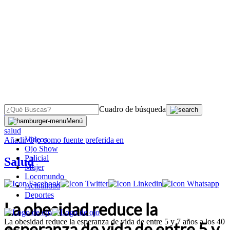
Cuadro de búsqueda
OJO
>
Menú
salud
Videos
Añadir
Ojo
como fuente preferida en
Ojo Show
Policial
Salud
Mujer
Locomundo
Actualidad
Deportes
La obesidad reduce la
La obesidad reduce la esperanza de vida de entre 5 y 7 años a los 40
esperanza de vida de entre 5 y