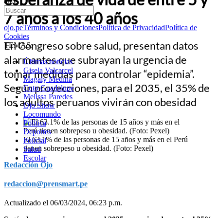
años
7 años a los 40 años
ojo.pe
Términos y Condiciones
Política de Privacidad
Política de
Cookies
En Congreso sobre salud, presentan datos
TEMAS:
alarmantes que subrayan la urgencia de
Últimas noticias
Gisela Valcarcel
tomar medidas para controlar “epidemia”.
Magaly Medina
Según proyecciones, para el 2035, el 35% de
Cuto Guadalupe
Melissa Paredes
los adultos peruanos vivirán con obesidad
Ojo Show
Locomundo
Política
Deportes
El 63.1% de las personas de 15 años y más en el Perú
Policial
tienen sobrepeso u obesidad. (Foto: Pexel)
Salud
Escolar
Redacción Ojo
redaccion@prensmart.pe
Actualizado el 06/03/2024, 06:23 p.m.