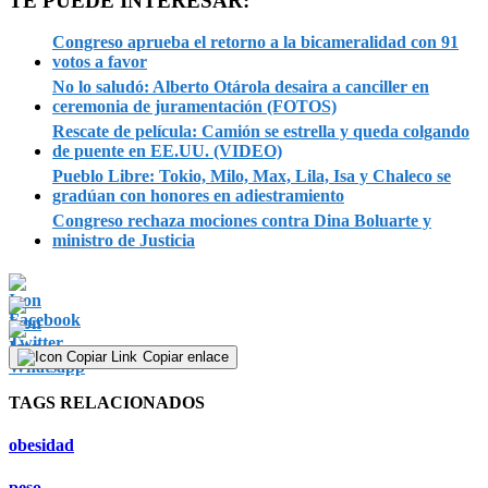
TE PUEDE INTERESAR:
Congreso aprueba el retorno a la bicameralidad con 91
votos a favor
No lo saludó: Alberto Otárola desaira a canciller en
ceremonia de juramentación (FOTOS)
Rescate de película: Camión se estrella y queda colgando
de puente en EE.UU. (VIDEO)
Pueblo Libre: Tokio, Milo, Max, Lila, Isa y Chaleco se
gradúan con honores en adiestramiento
Congreso rechaza mociones contra Dina Boluarte y
ministro de Justicia
Copiar enlace
TAGS RELACIONADOS
obesidad
peso