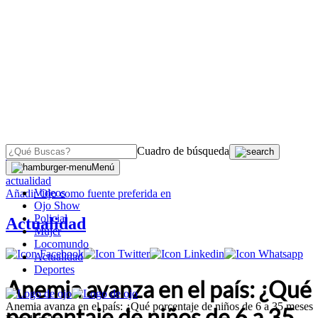
Cuadro de búsqueda
OJO
>
Menú
actualidad
Videos
Añadir
Ojo
como fuente preferida en
Ojo Show
Policial
Actualidad
Mujer
Locomundo
Actualidad
Deportes
Anemia avanza en el país: ¿Qué
Anemia avanza en el país: ¿Qué porcentaje de niños de 6 a 35 meses
porcentaje de niños de 6 a 35