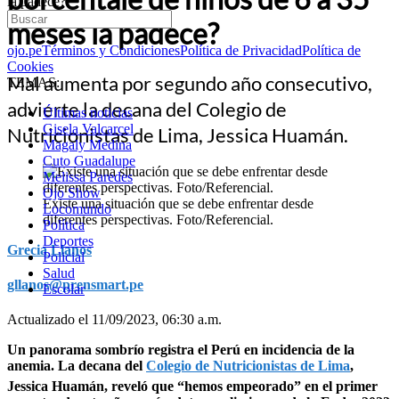
la padece?
meses la padece?
ojo.pe
Términos y Condiciones
Política de Privacidad
Política de
Cookies
Mal aumenta por segundo año consecutivo,
TEMAS:
advierte la decana del Colegio de
Últimas noticias
Gisela Valcarcel
Nutricionistas de Lima, Jessica Huamán.
Magaly Medina
Cuto Guadalupe
Melissa Paredes
Ojo Show
Existe una situación que se debe enfrentar desde
Locomundo
diferentes perspectivas. Foto/Referencial.
Política
Deportes
Grecia Llanos
Policial
Salud
gllanos@prensmart.pe
Escolar
Actualizado el 11/09/2023, 06:30 a.m.
Un panorama sombrío registra el Perú en incidencia de la
anemia. La decana del
Colegio de Nutricionistas de Lima
,
Jessica Huamán, reveló que “hemos empeorado” en el primer