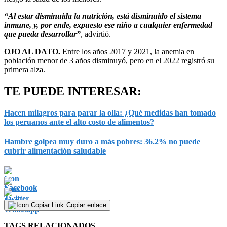
“Al estar disminuida la nutrición, está disminuido el sistema
inmune, y, por ende, expuesto ese niño a cualquier enfermedad
que pueda desarrollar”
, advirtió.
OJO AL DATO.
Entre los años 2017 y 2021, la anemia en
población menor de 3 años disminuyó, pero en el 2022 registró su
primera alza.
TE PUEDE INTERESAR:
Hacen milagros para parar la olla: ¿Qué medidas han tomado
los peruanos ante el alto costo de alimentos?
Hambre golpea muy duro a más pobres: 36.2% no puede
cubrir alimentación saludable
Copiar enlace
TAGS RELACIONADOS