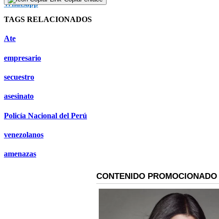
TAGS RELACIONADOS
Ate
empresario
secuestro
asesinato
Policía Nacional del Perú
venezolanos
amenazas