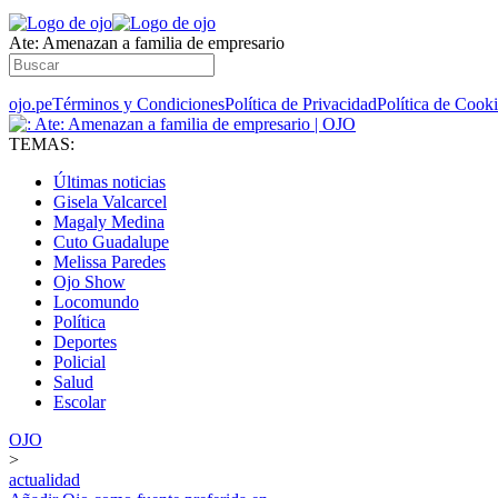
Ate: Amenazan a familia de empresario
ojo.pe
Términos y Condiciones
Política de Privacidad
Política de Cook
TEMAS:
Últimas noticias
Gisela Valcarcel
Magaly Medina
Cuto Guadalupe
Melissa Paredes
Ojo Show
Locomundo
Política
Deportes
Policial
Salud
Escolar
OJO
>
actualidad