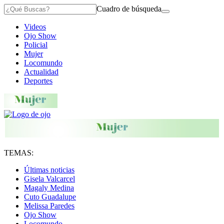
Cuadro de búsqueda
Videos
Ojo Show
Policial
Mujer
Locomundo
Actualidad
Deportes
TEMAS:
Últimas noticias
Gisela Valcarcel
Magaly Medina
Cuto Guadalupe
Melissa Paredes
Ojo Show
Locomundo