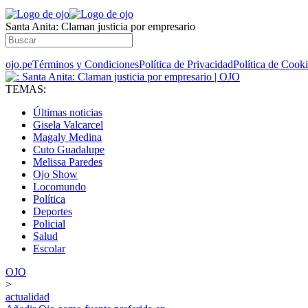
Santa Anita: Claman justicia por empresario
ojo.pe
Términos y Condiciones
Política de Privacidad
Política de Cook
TEMAS:
Últimas noticias
Gisela Valcarcel
Magaly Medina
Cuto Guadalupe
Melissa Paredes
Ojo Show
Locomundo
Política
Deportes
Policial
Salud
Escolar
OJO
>
actualidad