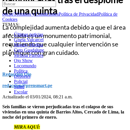
de una quinta
ojo.pe
Términos y Condiciones
Política de Privacidad
Política de
Cookies
TEMAS:
La complejidad aumenta debido a que el área
afectada es un monumento patrimonial,
Últimas noticias
Gisela Valcarcel
requiriendo que cualquier intervención se
Magaly Medina
Cuto Guadalupe
planifique con gran cuidado.
Melissa Paredes
Ojo Show
Locomundo
Política
Redacción Ojo
Deportes
Policial
redaccion@prensmart.pe
Salud
Escolar
Actualizado el 03/01/2024, 08:21 a.m.
Seis familias se vieron perjudicadas tras el colapso de sus
viviendas en una quinta de Barrios Altos, Cercado de Lima, la
noche del primero de enero.
MIRA AQUÍ: