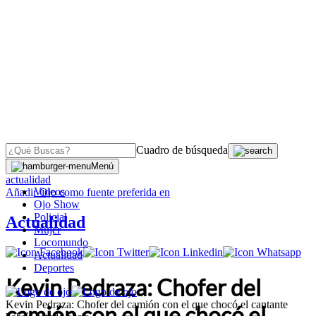
Cuadro de búsqueda
OJO
>
Menú
actualidad
Videos
Añadir
Ojo
como fuente preferida en
Ojo Show
Policial
Actualidad
Mujer
Locomundo
Actualidad
Deportes
Kevin Pedraza: Chofer del
Kevin Pedraza: Chofer del camión con el que chocó el cantante
camión con el que chocó el