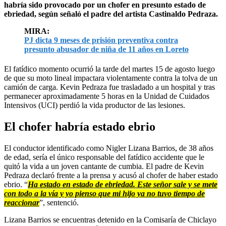
habría sido provocado por un chofer en presunto estado de
ebriedad, según señaló el padre del artista Castinaldo Pedraza.
MIRA:
PJ dicta 9 meses de prisión preventiva contra
presunto abusador de niña de 11 años en Loreto
El fatídico momento ocurrió la tarde del martes 15 de agosto luego
de que su moto lineal impactara violentamente contra la tolva de un
camión de carga. Kevin Pedraza fue trasladado a un hospital y tras
permanecer aproximadamente 5 horas en la Unidad de Cuidados
Intensivos (UCI) perdió la vida productor de las lesiones.
El chofer habría estado ebrio
El conductor identificado como Nigler Lizana Barrios, de 38 años
de edad, sería el único responsable del fatídico accidente que le
quitó la vida a un joven cantante de cumbia. El padre de Kevin
Pedraza declaró frente a la prensa y acusó al chofer de haber estado
ebrio. “
Ha estado en estado de ebriedad. Este señor sale y se mete
con todo a la vía y yo pienso que mi hijo ya no tuvo tiempo de
reaccionar
”, sentenció.
Lizana Barrios se encuentras detenido en la Comisaría de Chiclayo