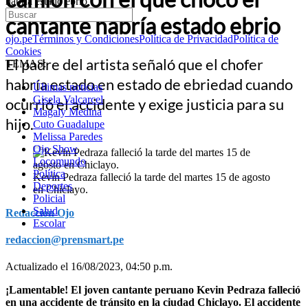
habría estado ebrio
cantante habría estado ebrio
ojo.pe
Términos y Condiciones
Política de Privacidad
Política de
Cookies
El padre del artista señaló que el chofer
TEMAS:
habría estado en estado de ebriedad cuando
Últimas noticias
Gisela Valcarcel
ocurrió el accidente y exige justicia para su
Magaly Medina
hijo.
Cuto Guadalupe
Melissa Paredes
Ojo Show
Locomundo
Política
Kevin Pedraza falleció la tarde del martes 15 de agosto
Deportes
en Chiclayo.
Policial
Salud
Redacción Ojo
Escolar
redaccion@prensmart.pe
Actualizado el 16/08/2023, 04:50 p.m.
¡Lamentable! El joven cantante peruano Kevin Pedraza falleció
en una accidente de tránsito en la ciudad Chiclayo. El accidente