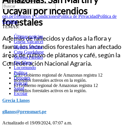
incendios forestales
Ucayali por incendios
ojo.pe
Términos y Condiciones
Política de Privacidad
Política de
forestales
Cookies
TEMAS:
Últimas noticias
Además de fallecidos y daños a la flora y
Gisela Valcarcel
fauna, los incendios forestales han afectado
Magaly Medina
Cuto Guadalupe
áreas de cultivo de plátanos y café, según la
Melissa Paredes
Confederación Nacional Agraria.
Ojo Show
Locomundo
Política
Deportes
Policial
El Gobierno regional de Amazonas registra 12
Salud
incendios forestales activos en la región.
Escolar
Grecia Llanos
gllanos@prensmart.pe
Actualizado el 19/09/2024, 07:07 a.m.