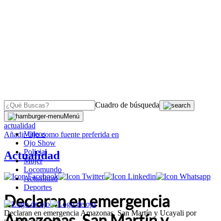
Cuadro de búsqueda
OJO
>
Menú
actualidad
Videos
Añadir
Ojo
como fuente preferida en
Ojo Show
Policial
Actualidad
Mujer
Locomundo
Actualidad
Deportes
Declaran en emergencia
Declaran en emergencia Amazonas, San Martín y Ucayali por
Amazonas, San Martín y