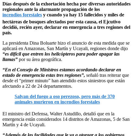
Días después de la exhortación hecha por diversas autoridades
regionales ante la alarmante propagación de los
incendios forestales
y cuando ya hay 15 fallecidos y miles de
hectáreas de bosques afectados por esta causa, el Ejcutivo
decidió, recién ayer, declarar en emergencia a tres regiones del
país.
La presidenta Dina Boluarte hizo el anuncio de esta medida que se
aplicará en Amazonas, San Martín y Ucayali, regiones donde dijo
“es difícil que entren los helicópteros para poder apagar las
llamas”
por su área geográfica.
“En el Consejo de Ministros estamos acordando declarar en
estado de emergencia estas tres regiones”,
señaló tras reiterar que
desde el “primer minuto” han atendido estos siniestros que están
afectando a 22 de 24 departamentos.
Salvan del fuego a oso perezoso, pero más de 370
animales murieron en incendios forestales
El ministro del Defensa, Walter Astudillo, detalló que en la
emergencia están considerados 14 distritos de Amazonas, 5 de San
Martín y 4 de Ucayali.
“Además de las facilidades que le va a otorgar a los gobiernos