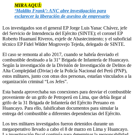
MIRA AQUÍ:
‘Maldito Frank’: ANC abre investigación para
esclarecer la liberación de asesino de empresario
Los investigados son el general EP Jorge Luis Yanac Chávez, jefe
del Servicio de Intendencia del Ejército (SINTE); el coronel EP
Roberto Huamaní Riveros, exjefe de Abastecimiento; y el suboficial
técnico EP Fidel Wilder Mogrovejo Tejeda, delegado de SINTE.
El caso se remonta al año 2017, cuando se habría desviado el
combustible destinado a la 31° Brigada de Infantería de Huancayo.
Según la investigación de la División de Investigación de Delitos de
Alta Complejidad (Diviac) de la Policía Nacional del Perú (PNP),
estos militares, junto con otras dos personas, estarían vinculados a la
organización criminal “Los Jefes”.
Esta banda aprovechaba sus conexiones para desviar el combustible
proveniente de un grifo de Petroperú en Lima, que debía llegar al
grifo de la 31 Brigada de Infantería del Ejército Peruano en
Huancayo. Para ello, falsificaban documentos para simular la
entrega del combustible a diferentes dependencias del Ejército.
Los tres militares investigados fueron detenidos durante un
megaoperativo llevado a cabo el 8 de marzo en Lima y Huancayo.
La investigación fiscal continúa para determinar la responsabilidad