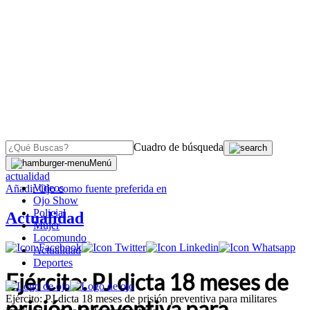
Cuadro de búsqueda
OJO
>
Menú
actualidad
Videos
Añadir
Ojo
como fuente preferida en
Ojo Show
Policial
Actualidad
Mujer
Locomundo
Actualidad
Deportes
Ejército: PJ dicta 18 meses de
Ejército: PJ dicta 18 meses de prisión preventiva para militares
prisión preventiva para