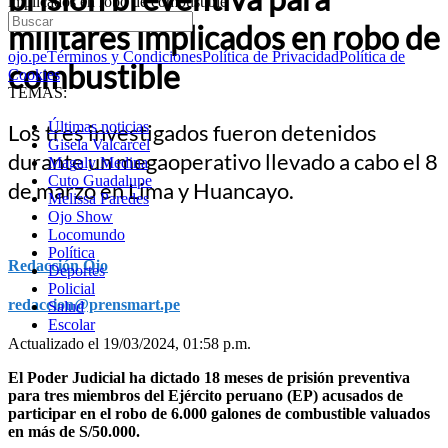
implicados en robo de combustible
militares implicados en robo de
ojo.pe
Términos y Condiciones
Política de Privacidad
Política de
combustible
Cookies
TEMAS:
Últimas noticias
Los tres investigados fueron detenidos
Gisela Valcarcel
durante un megaoperativo llevado a cabo el 8
Magaly Medina
Cuto Guadalupe
de marzo en Lima y Huancayo.
Melissa Paredes
Ojo Show
Locomundo
Política
Redacción Ojo
Deportes
Policial
redaccion@prensmart.pe
Salud
Escolar
Actualizado el 19/03/2024, 01:58 p.m.
El Poder Judicial ha dictado 18 meses de prisión preventiva
para tres miembros del Ejército peruano (EP) acusados de
participar en el robo de 6.000 galones de combustible valuados
en más de S/50.000.